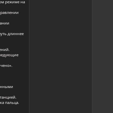
ном режиме на
аправлении
вании
путь длиннее
ений.
следующие
ючено».
танными
танцией.
ка пальца.