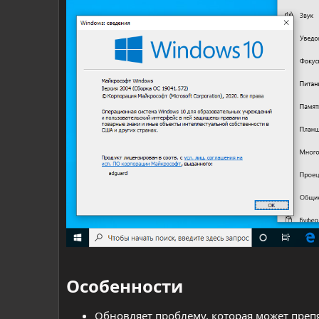
Особенности​
Обновляет проблему, которая может препя