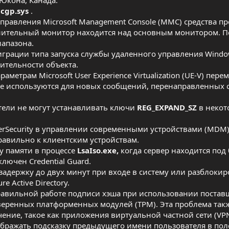
cgp.sys
.
управления Microsoft Management Console (MMC) средства п
лнительный монитор находится над основным монитором. П
апазона.
играции типа запуска службы удаленного управления Windo
ительности объекта.
аметрам Microsoft User Experience Virtualization (UE-V) пере
е используются для новых сообщений, перенаправленных
атели не могут устанавливать ключи
REG_EXPAND_SZ
в некот
erSecurity в управлении современными устройствами (MDM),
равильно к клиентским устройствам.
у памяти в процессе
LsaIso.exe,
когда сервер находится под
лючен Credential Guard.
задержку до двух минут при входе в систему или разблокир
 Active Directory.
правильной работе подписи хэша при использовании поста
веренных платформенных модулей (TPM). Эта проблема так
ение, такое как приложения виртуальной частной сети (VPN
ображать подсказку предыдущего имени пользователя в поле