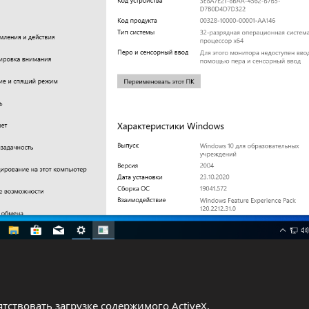
тствовать загрузке содержимого ActiveX.