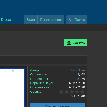
Discord
Вход
Регистрация
Поиск
Скачать
Автор
ElisovSlava
Скачивания
1,468
Просмотры
8,979
Первый выпуск
6 Ноя 2020
Обновление
6 Ноя 2020
0
Оценка
.
0 оценок
0
0
з
Обсудить ресурс