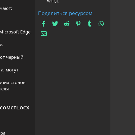
WHQL
чают:
Поделиться ресурсом
Facebook
Twitter
Reddit
Pinterest
Tumblr
WhatsApp
icrosoft Edge,
Электронная почта
e.
ают черный
а, могут
очих столов
теля
COMCTL.OCX
ра.