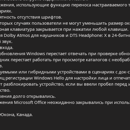
ожения, использующие функцию переноса настраиваемого т
ариях.
ятность отсутствия шрифтов.
оторых случаях пользователи не могут уменьшить размер ок
орная клавиатура закрывается при нажатии любой клавиши.
 Dolby Atmos для наушников и DTS Headphone: X в 24-бит
 звук.
входа.
 обновления Windows перестает отвечать при проверке обн
дник перестает работать при просмотре каталогов с необр
в.
уемыми или гибридными устройствами в сценариях с док-с
 регистрации Windows Hello для настройки лица и отпечат
т разблокировать устройство, если вы ввели пробел перед
ство.
жения долго открывались.
ожения Microsoft Office неожиданно закрывались при испол
Юкона, Канада.