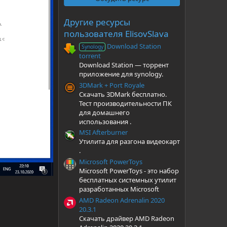
в
ё
з
Другие ресурсы
д
пользователя ElisovSlava
Download Station
Synology
torrent
Download Station — торрент
приложение для synology.
3DMark + Port Royale
Скачать 3DMark бесплатно.
Тест производительности ПК
для домашнего
использования .
MSI Afterburner
Утилита для разгона видеокарт
.
Microsoft PowerToys
Microsoft PowerToys - это набор
бесплатных системных утилит
разработанных Microsoft
AMD Radeon Adrenalin 2020
20.3.1
Скачать драйвер AMD Radeon