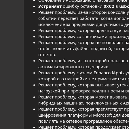
Устраняет
ошибку остановки
0xC2
в
usbc
Решает проблему, из-за которой консоль 
событий перестает работать, когда допо
исключение за пределами допустимого ди
Решает проблему, которая препятствует м
Решает проблему со счетчиками производ
Решает проблему, которая не позволяет пар
чтобы включить файлы подписей, которы
ответов.
Решает проблему, из-за которой пользов
автоматизированных сценариях.
Решает проблему с узлом EnhancedAppLay
которой его настройки не применяются п
Решает проблему, которая вызывает утечк
нагрузкой при проверке подлинности и вк
Решает проблему, которая может вызвать 
гибридных машинах, подключенных к Azure
Решает проблему, которая препятствует 
шифрования платформы Microsoft для до
повлиять на сетевое программное обеспеч
Решает проблему, которая продолжает от