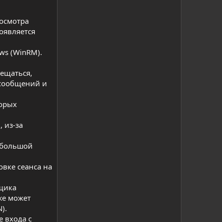
росмотра
оявляется
ws (WinRM).
мещаться,
 сообщений и
орых
 из-за
 большой
овке сеанса на
вщика
же может
).
 входа с