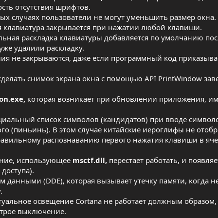
ость отсутствия шрифтов.
рых случаях пользователи не могут уменьшить размер окна.
ая клавиатура закрывается при нажатии любой клавиши.
ельная раскладка клавиатуры добавляется по умолчанию пос
уже удалили раскладку.
ния не закрываются, даже если программный код приказыва
 сделать снимок экрана окна с помощью API PrintWindow за
on.exe,
которая возникает при обновлении приложения, и
нциальный список символов (кандидатов) при вводе символо
го (пиньинь). В этом случае китайские иероглифы не отоб
правильному распознаванию первого нажатия клавиши в яч
ение, использующее
msctf.dll,
перестает работать, и появляе
доступа).
 данными (DDE), которая вызывает утечку памяти, когда н
.
туальное освещение Cortana не работает должным образом,
трое выключение.