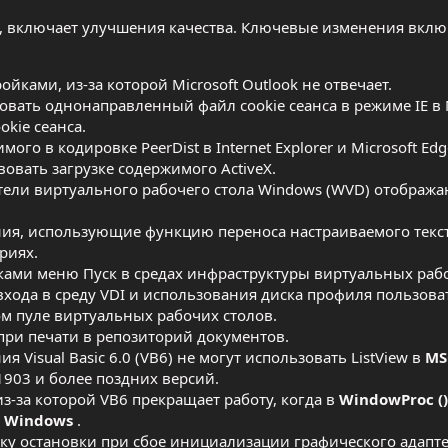
ю, включает улучшения качества. Ключевые изменения вклю
ками, из-за которой Microsoft Outlook не отвечает.
ать однонаправленный файл cookie сеанса в режиме IE в M
kie сеанса.
о в кодировке PeerDist в Internet Explorer и Microsoft Edg
вовать загрузке содержимого ActiveX.
атели виртуального рабочего стола Windows (WVD) отображ
ния, использующие функцию переноса настраиваемого текст
риях.
ками меню Пуск в средах инфраструктуры виртуальных раб
 входа в среду VDI и использования диска профиля пользова
ом пуле виртуальных рабочих столов.
ри печати в репозиторий документов.
 Visual Basic 6.0 (VB6) не могут использовать ListView в
MS
1903 и более поздних версий.
-за которой VB6 прекращает работу, когда в
WindowProc ()
я
Windows
.
ку остановки при сбое инициализации графического адапте