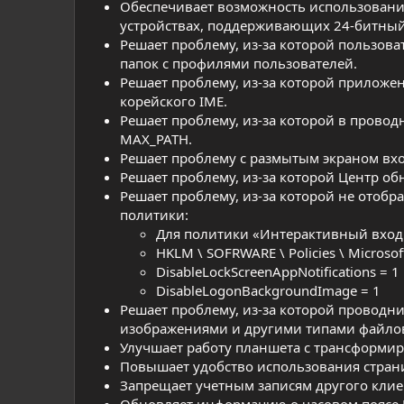
Обеспечивает возможность использования
устройствах, поддерживающих 24-битный
Решает проблему, из-за которой пользов
папок с профилями пользователей.
Решает проблему, из-за которой приложе
корейского IME.
Решает проблему, из-за которой в прово
MAX_PATH.
Решает проблему с размытым экраном вхо
Решает проблему, из-за которой Центр о
Решает проблему, из-за которой не отоб
политики:
Для политики «Интерактивный вход: 
HKLM \ SOFRWARE \ Policies \ Microsof
DisableLockScreenAppNotifications = 1
DisableLogonBackgroundImage = 1
Решает проблему, из-за которой проводни
изображениями и другими типами файло
Улучшает работу планшета с трансформир
Повышает удобство использования страниц
Запрещает учетным записям другого клиен
Обновляет информацию о часовом поясе 