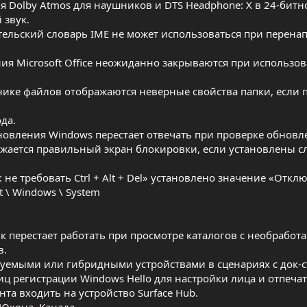
 Dolby Atmos для наушников и DTS Headphone: X в 24-бит
 звук.
ательский словарь IME не может использоваться при перен
ния Microsoft Office неожиданно закрываются при использо
днике файлов отображаются неверные свойства папки, если 
да.
бновления Windows перестает отвечать при проверке обновл
ражается правильный экран блокировки, если установлены 
не требовать Ctrl + Alt + Del» установлено значение «Откл
t \ Windows \ System
к перестает работать при просмотре каталогов с необрабо
в.
уемыми или гибридными устройствами в сценариях с док-с
 регистрации Windows Hello для настройки лица и отпечат
та входить на устройство Surface Hub.
Юкона, Канада.