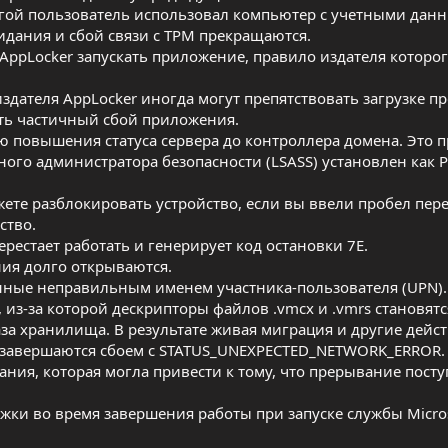
угой пользователь использовал компьютер с учетными дан
идания и сбой связи с TPM прекращаются.
AppLocker запускать приложение, правило издателя которо
издателя AppLocker иногда могут препятствовать загрузке 
ть частичный сбой приложения.
ю повышения статуса сервера до контроллера домена. Это п
ого администратора безопасности (LSASS) установлен как P
жете разблокировать устройство, если вы ввели пробел пер
ство.
ерестает работать и генерирует код остановки 7E.
ния долго открываются.
нные неправильным именем участника-пользователя (UPN).
 из-за которой дескрипторы файлов .vmcx и .vmrs становятс
за хранилища. В результате живая миграция и другие дейст
завершаются сбоем с STATUS_UNEXPECTED_NETWORK_ERROR.
ния, которая могла привести к тому, что прерывание посту
жки во время завершения работы при запуске службы Micros