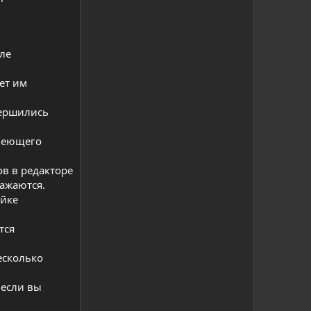
ле
ет им
вершились
меющего
в в редакторе
ражаются.
ейке
тся
есколько
 если вы