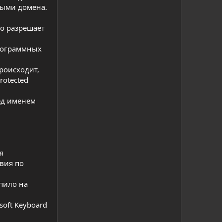
ными домена.
го разрешает
программных
роисходит,
rotected
ед именем
я
вия по
пило на
oft Keyboard