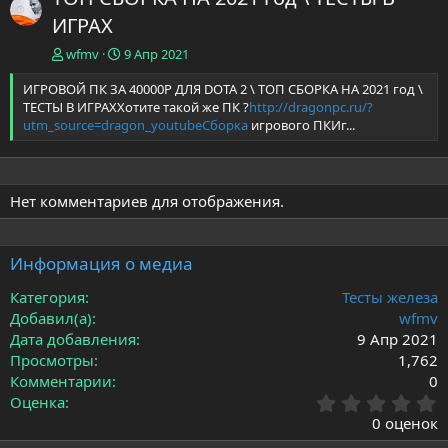
ИГРАХ
wfmv
9 Апр 2021
ИГРОВОЙ ПК ЗА 40000Р ДЛЯ DOTA 2 \ ТОП СБОРКА НА 2021 год \
ТЕСТЫ В ИГРАХХотите такой же ПК ?
http://dragonpc.ru/?
utm_source=dragon_youtubeСборка
игрового ПКИг...
Нет комментариев для отображения.
Информация о медиа
Категория
Тесты железа
Добавил(а)
wfmv
Дата добавления
9 Апр 2021
Просмотры
1,762
Комментарии
0
0
Оценка
.
0 оценок
0