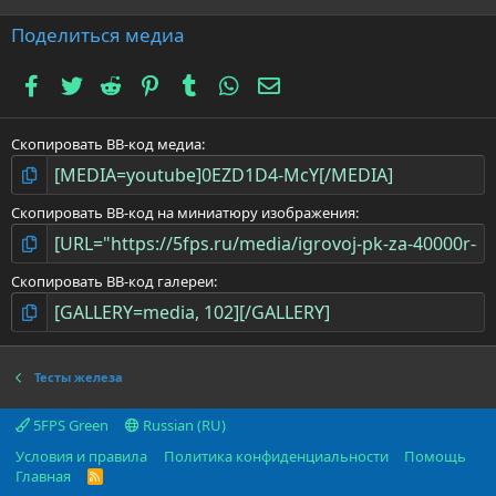
0
з
Поделиться медиа
в
ё
Facebook
Twitter
Reddit
Pinterest
Tumblr
WhatsApp
Электронная почта
з
д
Скопировать BB-код медиа
Скопировать BB-код на миниатюру изображения
Скопировать BB-код галереи
Тесты железа
5FPS Green
Russian (RU)
Условия и правила
Политика конфиденциальности
Помощь
Главная
R
S