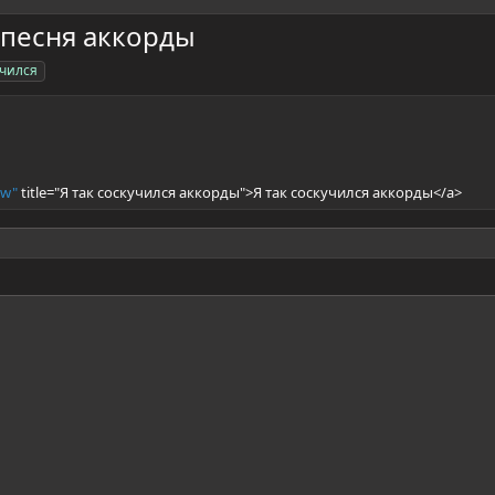
 песня аккорды
учился
iw"
title="Я так соскучился аккорды">Я так соскучился аккорды</a>