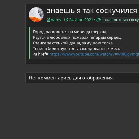
знаешь я так соскучился
Т
wfmv
24 Июн 2021
знаешь я так соск
е
г
Город расколется на мириады зеркал,
и
Рвутся в любовных пожарах петарды сердец,
Стенка за стенкой, душа, за душою тоска,
Тянет в болотную топь заколдованных мест.
<a href="
https://www.youtube.com/watch?v=Wni0jgvmq
Нет комментариев для отображения.