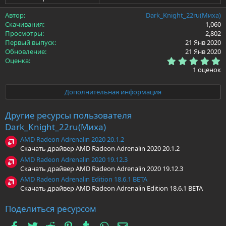
Автор
Dark_Knight_22ru(Миха)
Скачивания
1,060
Просмотры
2,802
Первый выпуск
21 Янв 2020
Обновление
21 Янв 2020
5
Оценка
.
1 оценок
0
0
з
Дополнительная информация
в
ё
з
Другие ресурсы пользователя
д
Dark_Knight_22ru(Миха)
AMD Radeon Adrenalin 2020 20.1.2
Скачать драйвер AMD Radeon Adrenalin 2020 20.1.2
AMD Radeon Adrenalin 2020 19.12.3
Скачать драйвер AMD Radeon Adrenalin 2020 19.12.3
AMD Radeon Adrenalin Edition 18.6.1 BETA
Скачать драйвер AMD Radeon Adrenalin Edition 18.6.1 BETA
Поделиться ресурсом
Facebook
Twitter
Reddit
Pinterest
Tumblr
WhatsApp
Электронная почта