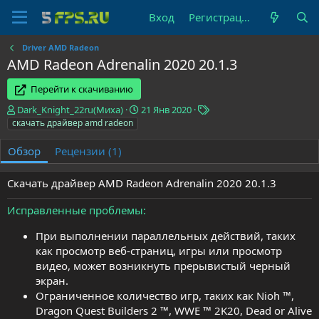
Вход
Регистрация
Driver AMD Radeon
AMD Radeon Adrenalin 2020 20.1.3
Перейти к скачиванию
А
Д
Т
Dark_Knight_22ru(Миха)
21 Янв 2020
в
а
е
скачать драйвер amd radeon
т
т
г
о
а
и
Обзор
Рецензии (1)
р
с
о
Скачать драйвер AMD Radeon Adrenalin 2020 20.1.3
з
д
Исправленные проблемы
а
н
При выполнении параллельных действий, таких
и
как просмотр веб-страниц, игры или просмотр
я
видео, может возникнуть прерывистый черный
экран.
Ограниченное количество игр, таких как Nioh ™,
Dragon Quest Builders 2 ™, WWE ™ 2K20, Dead or Alive