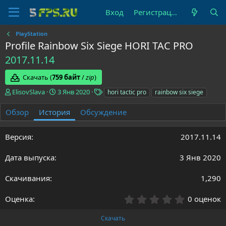
Вход
Регистрация
PlayStation
Profile Rainbow Six Siege HORI TAC PRO
2017.11.14
Скачать (
759 байт
/
zip
)
А
Д
Т
ElisovSlava
3 Янв 2020
hori tactic pro
rainbow six siege
в
а
е
т
т
г
Обзор
История
Обсуждение
о
а
и
р
с
2017.11.14
о
з
д
3 Янв 2020
а
н
1,290
и
я
0
0 оценок
.
0
Скачать