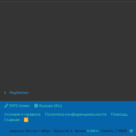
0
з
в
ё
з
д
PlayStation
5FPS Green
Russian (RU)
Условия и правила
Политика конфиденциальности
Помощь
Главная
R
S
S
Ширина
Запросов
8
Время
0.0461s
Память
2.98MB