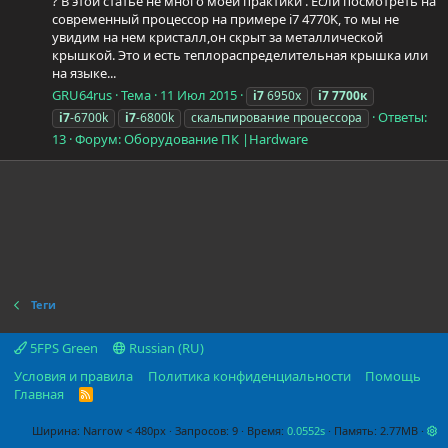
? В этой статье не много моей практики . Если посмотреть на
современный процессор на примере i7 4770K, то мы не
увидим на нем кристалл,он скрыт за металлической
крышкой. Это и есть теплораспределительная крышка или
на языке...
GRU64rus
Тема
11 Июл 2015
i7
6950x
i7
7700к
Ответы:
i7
-6700k
i7
-6800k
скальпирование процессора
13
Форум:
Оборудование ПК |Hardware
Теги
5FPS Green
Russian (RU)
Условия и правила
Политика конфиденциальности
Помощь
Главная
R
S
S
Ширина
Запросов
9
Время
0.0552s
Память
2.77MB