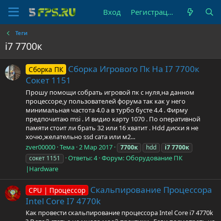
Вход
Регистрация
Теги
i7 7700к
Сборка Игрового Пк На I7 7700к
Сборка ПК
Сокет 1151
Прошу помощи собрать игровой пк с нуля,на данном
процессоре,у пользователей форума так как у него
минимальная частота 4.0 а в турбо бусте 4.4 . Фирму
предпочитаю msi . И видио карту 1070 . По оперативной
памяти стоит ли брать 32 или 16 хватит . Hdd диски я не
хочю,желательно ssd сата или м2...
zver00000
Тема
2 Мар 2017
7700к
hdd
i7
7700к
Ответы: 4
Форум:
Оборудование ПК
сокет 1151
|Hardware
Скальпирование Процессора
CPU | Процессор
Intel Core I7 4770k
Как провести скальпирование процессора Intel Core i7 4770k