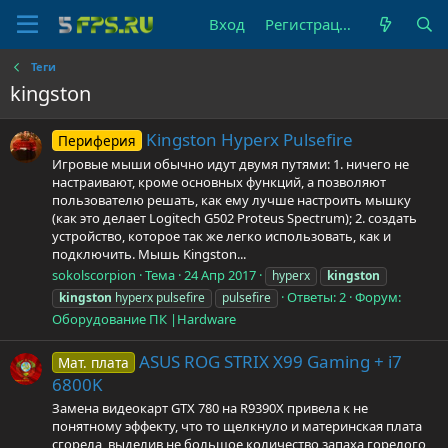
Вход
Регистрация
Теги
kingston
Kingston Hyperx Pulsefire
Периферия
Игровые мыши обычно идут двумя путями: 1. ничего не
настраивают, кроме основных функций, а позволяют
пользователю решать, как ему лучше настроить мышку
(как это делает Logitech G502 Proteus Spectrum); 2. создать
устройство, которое так же легко использовать, как и
подключить. Мышь Kingston...
sokolscorpion
Тема
24 Апр 2017
hyperx
kingston
Ответы: 2
Форум:
kingston
hyperx pulsefire
pulsefire
Оборудование ПК |Hardware
ASUS ROG STRIX X99 Gaming + i7
Мат. плата
6800K
Замена видеокарт GTX 780 на R9390X привела к не
понятному эффекту, что то щелкнуло и материнская плата
сгорела, выделив не большое количество запаха горелого