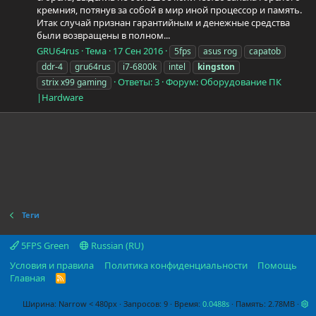
кремния, потянув за собой в мир иной процессор и память.
Итак случай признан гарантийным и денежные средства
были возвращены в полном...
GRU64rus
Тема
17 Сен 2016
5fps
asus rog
capatob
ddr-4
gru64rus
i7-6800k
intel
kingston
Ответы: 3
Форум:
Оборудование ПК
strix x99 gaming
|Hardware
Теги
5FPS Green
Russian (RU)
Условия и правила
Политика конфиденциальности
Помощь
Главная
R
S
S
Ширина
Запросов
9
Время
0.0488s
Память
2.78MB