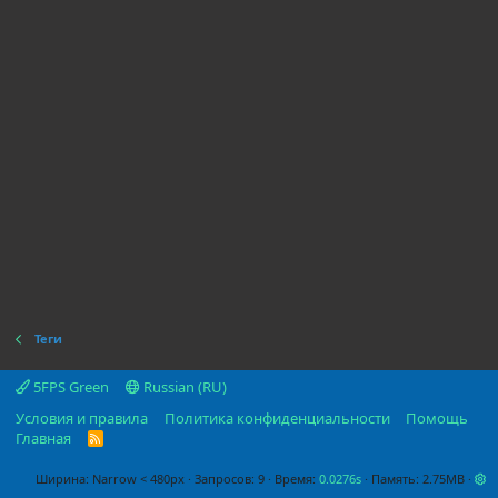
Теги
5FPS Green
Russian (RU)
Условия и правила
Политика конфиденциальности
Помощь
Главная
R
S
S
Ширина
Запросов
9
Время
0.0276s
Память
2.75MB