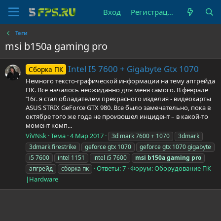
Вход
Регистрация
Теги
msi b150a gaming pro
Intel I5 7600 + Gigabyte Gtx 1070
Сборка ПК
Немного тексто-графической информации на тему апгрейда
ПК. Все началось неожиданно для меня самого. В феврале
‘16г. я стал обладателем прекрасного изделия - видеокарты
ASUS STRIX GeForce GTX 980. Все было замечательно, пока в
октябре того же года не произошел инцидент – в какой-то
момент комп...
ViVNsk
Тема
4 Мар 2017
3d mark 7600 + 1070
3dmark
3dmark firestrike
geforce gtx 1070
geforce gtx 1070 gigabyte
i5 7600
intel 1151
intel i5 7600
msi
b150a
gaming
pro
Ответы: 7
Форум:
Оборудование ПК
апгрейд
сборка пк
|Hardware