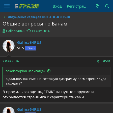
Вход
Регистрация
Обсуждение серверов BATTLEFIELD 5FPS.ru
Общие вопросы по Банам
А
Д
Galina64RUS
11 Окт 2014
в
а
т
т
Galina64RUS
о
а
5FPS
Юзер
р
н
т
а
е
ч
2 Фев 2016
#501
м
а
ы
л
sokolscorpion написал(а):
а
а дальше? как именно вот такую диаграмму посмотреть? Куда
заходить?
В профиль заходишь, "ТЫК" на нужное оружие и
открывается страничка с характеристиками.
Galina64RUS