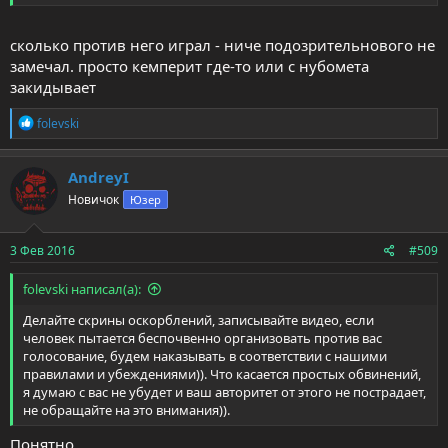
сколько против него играл - ниче подозрительнового не
замечал. просто кемперит где-то или с нубомета
закидывает
Р
folevski
е
а
к
AndreyI
ц
Новичок
Юзер
и
и
:
3 Фев 2016
#509
folevski написал(а):
Делайте скрины оскорблений, записывайте видео, если
человек пытается беспочвенно организовать против вас
голосование, будем наказывать в соответствии с нашими
правилами и убеждениями)). Что касается простых обвинений,
я думаю с вас не убудет и ваш авторитет от этого не пострадает,
не обращайте на это внимания)).
Понятно