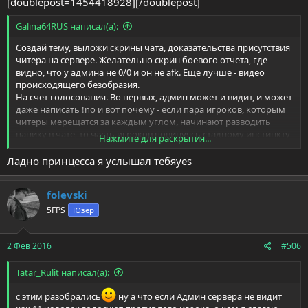
[doublepost=1454418928][/doublepost]
Galina64RUS написал(а):
Создай тему, выложи скрины чата, доказательства присутствия
читера на сервере. Желательно скрин боевого отчета, где
видно, что у админа не 0/0 и он не afk. Еще лучше - видео
происходящего безобразия.
На счет голосования. Во первых, админ может и видит, и может
даже написать !no и вот почему - если пара игроков, которым
читеры мерещатся за каждым углом, начинают разводить
панику в чате, то часть игроков повинуясь стадному инстинкту
Нажмите для раскрытия...
проголосуют за бан - им без разницы читер или нет, просто за
Ладно принцесса я услышал тебяyes
компанию
(последний раз подобное наблюдала в
прошедшие выходные, когда пытались отправить в бан
нашего постоянного игрока с более-менее прямыми руками).
folevski
Во вторых, админ возможно хочет понаблюдать за
5FPS
подозрительным игроком или подождать роста показателей у
Юзер
него в читометре. В третьих, админ может именно в тот
момент отойти от пк на какое то время. А может просто не
2 Фев 2016
#506
работать админка
В случае создания темы, мы хотя бы сможем узнать, что было
Tatar_Rulit написал(а):
во время раунда и получить комментарии присутствующего
там админа.
с этим разобрались
ну а что если Админ сервера не видит