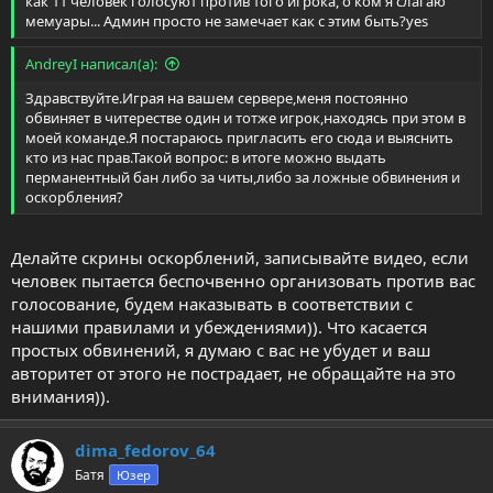
как 11 человек голосуют против того игрока, о ком я слагаю
мемуары... Админ просто не замечает как с этим быть?yes
AndreyI написал(а):
Здравствуйте.Играя на вашем сервере,меня постоянно
обвиняет в читерестве один и тотже игрок,находясь при этом в
моей команде.Я постараюсь пригласить его сюда и выяснить
кто из нас прав.Такой вопрос: в итоге можно выдать
перманентный бан либо за читы,либо за ложные обвинения и
оскорбления?
Делайте скрины оскорблений, записывайте видео, если
человек пытается беспочвенно организовать против вас
голосование, будем наказывать в соответствии с
нашими правилами и убеждениями)). Что касается
простых обвинений, я думаю с вас не убудет и ваш
авторитет от этого не пострадает, не обращайте на это
внимания)).
dima_fedorov_64
Батя
Юзер