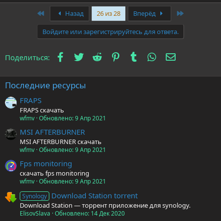
First
Last
Назад
26 из 28
Вперёд
Войдите или зарегистрируйтесь для ответа.
Facebook
Twitter
Reddit
Pinterest
Tumblr
WhatsApp
Электронна
Поделиться:
Последние ресурсы
FRAPS
FRAPS скачать
wfmv
Обновлено:
9 Апр 2021
MSI AFTERBURNER
MSI AFTERBURNER скачать
wfmv
Обновлено:
9 Апр 2021
Fps monitoring
скачать fps monitoring
wfmv
Обновлено:
9 Апр 2021
Download Station torrent
Synology
Download Station — торрент приложение для synology.
ElisovSlava
Обновлено:
14 Дек 2020