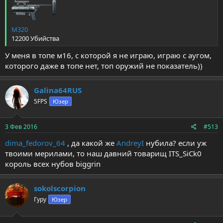
M320
12200 Убийства
У меня в топе м16, с которой я не играю, играю с аугом,
которого даже в топе нет, топ оружий не показатель))
Galina64RUS
5FPS
Юзер
3 Фев 2016
#513
dima_fedorov_64
, да какой же
AndreyI
нубила? если уж
твоими мерилами, то наш давний товарищ
ITS_SiCk0
король всех нубов biggrin
sokolscorpion
Гуру
Юзер