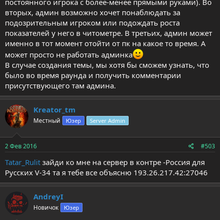
постоянного игрока с более-менее прямыми руками). Во
вторых, админ возможно хочет понаблюдать за
подозрительным игроком или подождать роста
показателей у него в читометре. В третьих, админ может
именно в тот момент отойти от пк на какое то время. А
может просто не работать админка
В случае создания темы, мы хотя бы сможем узнать, что
было во время раунда и получить комментарии
присутствующего там админа.
Kreator_tm
Местный
Юзер
Server Admin
2 Фев 2016
#503
Tatar_Rulit
зайди ко мне на сервер в контре -Россия для
Русских V-34 та я тебе все объясню 193.26.217.42:27046
AndreyI
Новичок
Юзер