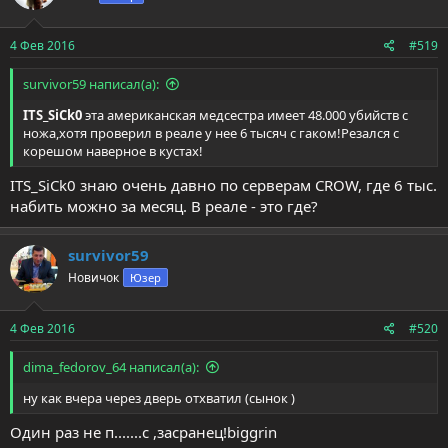
4 Фев 2016
#519
survivor59 написал(а):
ITS_SiCk0
эта американская медсестра имеет 48.000 убийств с
ножа,хотя проверил в реале у нее 6 тысяч с гаком!Резался с
корешом наверное в кустах!
ITS_SiCk0 знаю очень давно по серверам CROW, где 6 тыс.
набить можно за месяц. В реале - это где?
survivor59
Новичок
Юзер
4 Фев 2016
#520
dima_fedorov_64 написал(а):
ну как вчера через дверь отхватил (сынок )
Один раз не п.......с ,засранец!biggrin