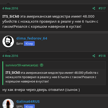
и
:
4 Фев 2016
#517
ITS_SiCk0
эта американская медсестра имеет 48.000
убийств с ножа,хотя проверил в реале у нее 6 тысяч с
гаком!Резался с корешом наверное в кустах!
dima_fedorov_64
Батя
Юзер
4 Фев 2016
#518
survivor59 написал(а):
ITS_SiCk0
эта американская медсестра имеет 48.000 убийств с
ножа,хотя проверил в реале у нее 6 тысяч с гаком!Резался с
корешом наверное в кустах!
ну как вчера через дверь отхватил (сынок )
Galina64RUS
5FPS
Юзер