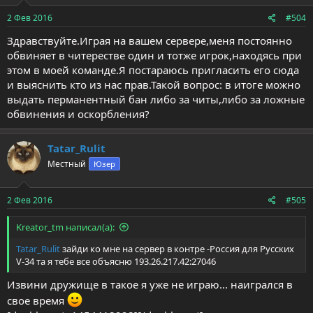
2 Фев 2016
#504
Здравствуйте.Играя на вашем сервере,меня постоянно
обвиняет в читерестве один и тотже игрок,находясь при
этом в моей команде.Я постараюсь пригласить его сюда
и выяснить кто из нас прав.Такой вопрос: в итоге можно
выдать перманентный бан либо за читы,либо за ложные
обвинения и оскорбления?
Tatar_Rulit
Местный
Юзер
2 Фев 2016
#505
Kreator_tm написал(а):
Tatar_Rulit
зайди ко мне на сервер в контре -Россия для Русских
V-34 та я тебе все объясню 193.26.217.42:27046
Извини дружище в такое я уже не играю... наигрался в
свое время