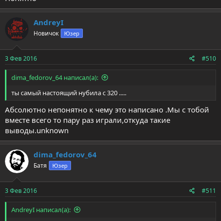
AndreyI
Новичок
Юзер
3 Фев 2016
#510
dima_fedorov_64 написал(а):
ты самый настоящий нубила с 320 .....
Абсолютно непонятно к чему это написано .Мы с тобой
вместе всего то пару раз играли,откуда такие
выводы.unknown
dima_fedorov_64
Батя
Юзер
3 Фев 2016
#511
AndreyI написал(а):