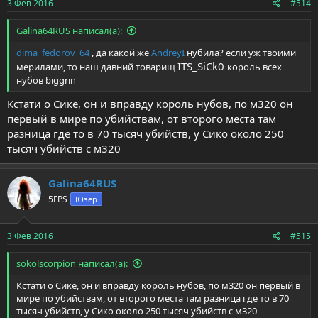
3 Фев 2016
#514
Galina64RUS написал(а):
dima_fedorov_64
, да какой же
AndreyI
нубила? если уж твоими
ITS_SiCk0
мерилами, то наш давний товарищ
король всех
нубов biggrin
Кстати о Сике, он и вправду король нубов, по м320 он
первый в мире по убийствам, от второго места там
разница где то в 70 тысяч убийств, у Сико около 250
тысяч убийств с м320
Galina64RUS
5FPS
Юзер
3 Фев 2016
#515
sokolscorpion написал(а):
Кстати о Сике, он и вправду король нубов, по м320 он первый в
мире по убийствам, от второго места там разница где то в 70
тысяч убийств, у Сико около 250 тысяч убийств с м320