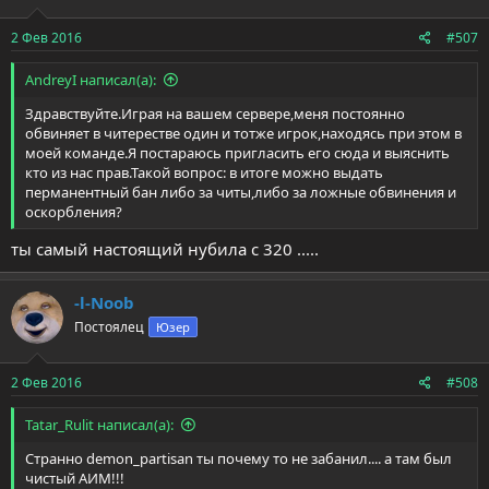
2 Фев 2016
#507
AndreyI написал(а):
Здравствуйте.Играя на вашем сервере,меня постоянно
обвиняет в читерестве один и тотже игрок,находясь при этом в
моей команде.Я постараюсь пригласить его сюда и выяснить
кто из нас прав.Такой вопрос: в итоге можно выдать
перманентный бан либо за читы,либо за ложные обвинения и
оскорбления?
ты самый настоящий нубила с 320 .....
-l-Noob
Постоялец
Юзер
2 Фев 2016
#508
Tatar_Rulit написал(а):
Странно demon_partisan ты почему то не забанил.... а там был
чистый АИМ!!!