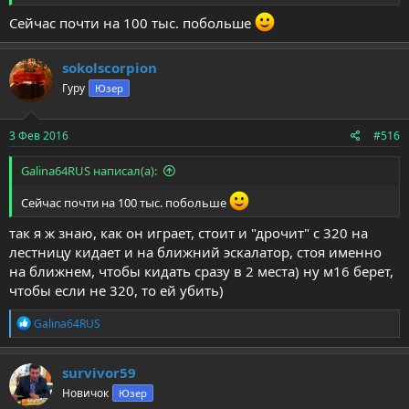
Сейчас почти на 100 тыс. побольше
sokolscorpion
Гуру
Юзер
3 Фев 2016
#516
Galina64RUS написал(а):
Сейчас почти на 100 тыс. побольше
так я ж знаю, как он играет, стоит и "дрочит" с 320 на
лестницу кидает и на ближний эскалатор, стоя именно
на ближнем, чтобы кидать сразу в 2 места) ну м16 берет,
чтобы если не 320, то ей убить)
Р
Galina64RUS
е
а
к
survivor59
ц
Новичок
Юзер
и