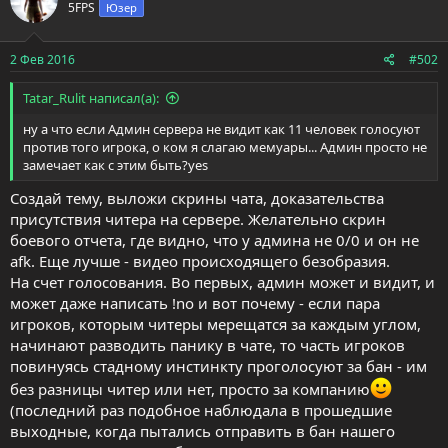
5FPS
Юзер
2 Фев 2016
#502
Tatar_Rulit написал(а):
ну а что если Админ сервера не видит как 11 человек голосуют
против того игрока, о ком я слагаю мемуары... Админ просто не
замечает как с этим быть?yes
Создай тему, выложи скрины чата, доказательства
присутствия читера на сервере. Желательно скрин
боевого отчета, где видно, что у админа не 0/0 и он не
afk. Еще лучше - видео происходящего безобразия.
На счет голосования. Во первых, админ может и видит, и
может даже написать !no и вот почему - если пара
игроков, которым читеры мерещатся за каждым углом,
начинают разводить панику в чате, то часть игроков
повинуясь стадному инстинкту проголосуют за бан - им
без разницы читер или нет, просто за компанию
(последний раз подобное наблюдала в прошедшие
выходные, когда пытались отправить в бан нашего