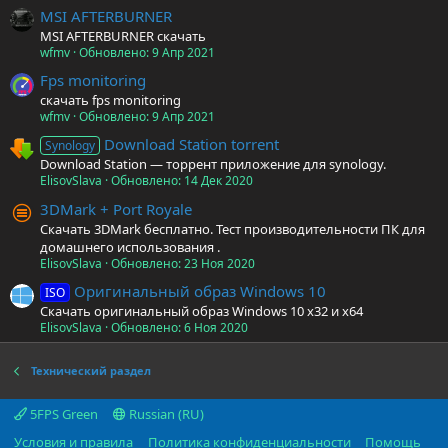
MSI AFTERBURNER
MSI AFTERBURNER скачать
wfmv
Обновлено:
9 Апр 2021
Fps monitoring
скачать fps monitoring
wfmv
Обновлено:
9 Апр 2021
Download Station torrent
Synology
Download Station — торрент приложение для synology.
ElisovSlava
Обновлено:
14 Дек 2020
3DMark + Port Royale
Скачать 3DMark бесплатно. Тест производительности ПК для
домашнего использования .
ElisovSlava
Обновлено:
23 Ноя 2020
Оригинальный образ Windows 10
ISO
Скачать оригинальный образ Windows 10 x32 и x64
ElisovSlava
Обновлено:
6 Ноя 2020
Технический раздел
5FPS Green
Russian (RU)
Условия и правила
Политика конфиденциальности
Помощь