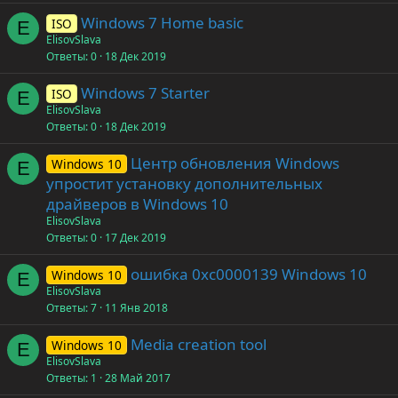
Windows 7 Home basic
ISO
E
ElisovSlava
Ответы
0
18 Дек 2019
Windows 7 Starter
ISO
E
ElisovSlava
Ответы
0
18 Дек 2019
Центр обновления Windows
Windows 10
E
упростит установку дополнительных
драйверов в Windows 10
ElisovSlava
Ответы
0
17 Дек 2019
ошибка 0xc0000139 Windows 10
Windows 10
E
ElisovSlava
Ответы
7
11 Янв 2018
Media creation tool
Windows 10
E
ElisovSlava
Ответы
1
28 Май 2017