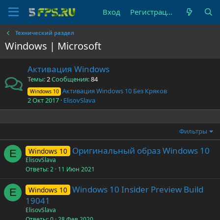
Вход
Регистрация
Технический раздел
Windows | Microsoft
Активация Windows
Темы
2
Сообщения
84
Активация Windows 10 Без Кряков
Windows 10
2 Окт 2017
ElisovSlava
Фильтры
Оригинальный образ Windows 10
Windows 10
E
ElisovSlava
Ответы
2
11 Июн 2021
Windows 10 Insider Preview Build
Windows 10
E
19041
ElisovSlava
Ответы
0
28 Фев 2020