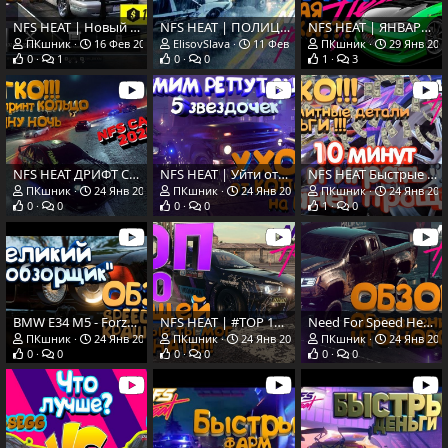
NFS HEAT | Новый ГЛИТЧ на деньги после январского обновления!!!
NFS HEAT | ПОЛИЦЕЙСКИЕ ТАЧКИ | КУЧА ДЕНЕГ | ОДИН МИЛЛИАРД | ЛЕГКО!!!
NFS HEAT | ЯНВАРСКОЕ ОБНОВЛЕНИЕ | НОВАЯ ТАЧКА | ЧТО С ДЕНЕЖНЫМ ГЛИЧЕМ?
ПКшник
16 Фев 2020
ElisovSlava
11 Фев 2020
ПКшник
29 Янв 202
0
1
0
0
1
3
NFS HEAT ДРИФТ СПРИНТ КОЛЬЦО НОЧЬ | ТАЧКА УНИВЕРСАЛ | РЕШЕНО |
NFS HEAT | Уйти от копов на ВЕДРЕ | Рекомендация для новичков | Фарм на ведре
NFS HEAT Быстрые деньги | Бесплатные абсолютные детали | Глитч на деньги
ПКшник
24 Янв 2020
ПКшник
24 Янв 2020
ПКшник
24 Янв 202
0
0
0
0
1
0
BMW E34 M5 - Forza Horizon 4 | ОБЗОР | ТЕСТ | КРАШТЕСТ
NFS HEAT | #TOP 10 Вещей которые ты мог не знать!
Need For Speed Heat | Обзор обновление 1.5 | #Update 1.5
ПКшник
24 Янв 2020
ПКшник
24 Янв 2020
ПКшник
24 Янв 202
0
0
0
0
0
0