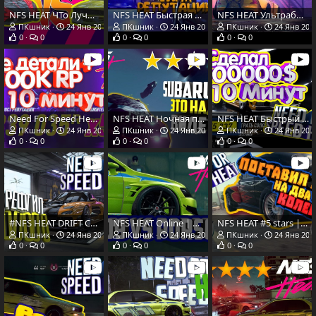
NFS HEAT ЧТо Лучше? | KOENIGSEGG REGERA VS BMW M3 E30 | #Сравнение
NFS HEAT Быстрая прокачка репутации за одну ночь | Глич безлимитный ремкомплект
NFS HEAT Ультрабыстрый фарм денег | Новый способ еще быстрее
ПКшник
24 Янв 2020
ПКшник
24 Янв 2020
ПКшник
24 Янв 202
0
0
0
0
0
0
Need For Speed Heat #Гайд | Две абсолютные детали + 800K RP за 10 минут
NFS HEAT Ночная погоня за Subaru impreza WRX STI #5 stars | Уровень сложности максимум | Hard Level
NFS HEAT Быстрый фарм денег | Money Glitch | Подробное описание
ПКшник
24 Янв 2020
ПКшник
24 Янв 2020
ПКшник
24 Янв 202
0
0
0
0
0
0
#NFS HEAT DRIFT CHALLENGE Score +1000000 | RX7 Дрифт на +1000000 RP|
NFS HEAT Online | Потная гонка против имбы | Porsche 911 Carrera 1973
NFS HEAT #5 stars | volkswagen beetle tuning | Поднял Жука на козла!
ПКшник
24 Янв 2020
ПКшник
24 Янв 2020
ПКшник
24 Янв 202
0
0
0
0
0
0