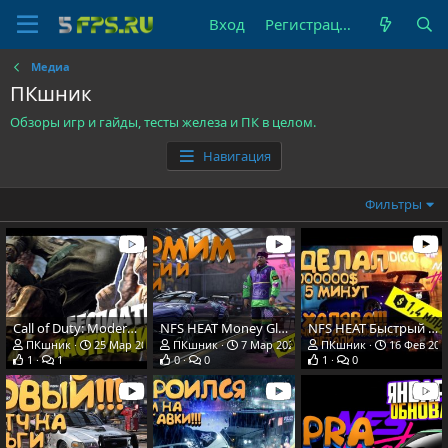
Вход
Регистрация
Медиа
ПКшник
Обзоры игр и гайды, тесты железа и ПК в целом.
Навигация
Фильтры
Call of Duty: Modern Warfare || Отрезал Ху....
NFS HEAT Money Glitch | Фарм денег | Aston Martin DB11 Volante Тюнинг
NFS HEAT Быстрый фарм денег | Money Glitch 2020 | ЕЩЕ ЛУЧШЕ и БЫСТРЕЕ
ПКшник
25 Мар 2020
ПКшник
7 Мар 2020
ПКшник
16 Фев 202
1
1
0
0
1
0