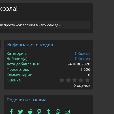
козла!
ли просто жук вложил в него куче ден...
Информация о медиа
Категория
ПКшник
Добавил(а)
ПКшник
Дата добавления
24 Янв 2020
Просмотры
1,606
Комментарии
0
0
Оценка
.
0 оценок
0
0
з
Поделиться медиа
в
ё
Facebook
Twitter
Reddit
Pinterest
Tumblr
WhatsApp
Электронная почта
з