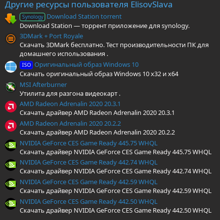
з
Другие ресурсы пользователя ElisovSlava
д
Download Station torrent
Synology
Download Station — торрент приложение для synology.
3DMark + Port Royale
Скачать 3DMark бесплатно. Тест производительности ПК для
домашнего использования .
Оригинальный образ Windows 10
ISO
Скачать оригинальный образ Windows 10 x32 и x64
MSI Afterburner
Утилита для разгона видеокарт .
AMD Radeon Adrenalin 2020 20.3.1
Скачать драйвер AMD Radeon Adrenalin 2020 20.3.1
AMD Radeon Adrenalin 2020 20.2.2
Скачать драйвер AMD Radeon Adrenalin 2020 20.2.2
NVIDIA GeForce CES Game Ready 445.75 WHQL
Скачать драйвер NVIDIA GeForce CES Game Ready 445.75 WHQL
NVIDIA GeForce CES Game Ready 442.74 WHQL
Скачать драйвер NVIDIA GeForce CES Game Ready 442.74 WHQL
NVIDIA GeForce CES Game Ready 442.59 WHQL
Скачать драйвер NVIDIA GeForce CES Game Ready 442.59 WHQL
NVIDIA GeForce CES Game Ready 442.50 WHQL
Скачать драйвер NVIDIA GeForce CES Game Ready 442.50 WHQL