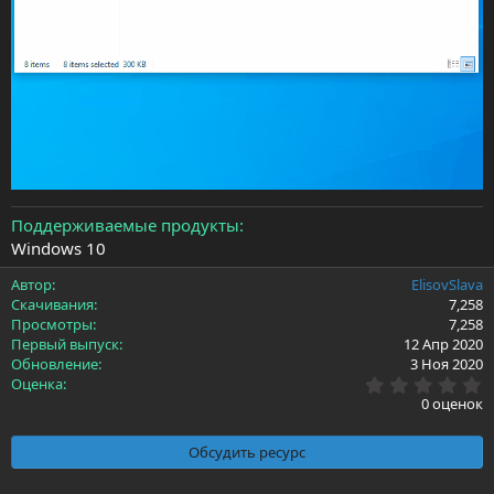
Поддерживаемые продукты
Windows 10
Автор
ElisovSlava
Скачивания
7,258
Просмотры
7,258
Первый выпуск
12 Апр 2020
Обновление
3 Ноя 2020
0
Оценка
.
0 оценок
0
0
з
Обсудить ресурс
в
ё