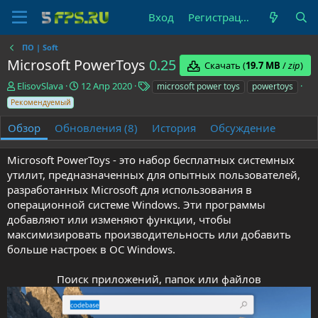
Вход
Регистрация
ПО | Soft
Microsoft PowerToys
0.25
Скачать (
19.7 MB
/
zip
)
А
Д
Т
ElisovSlava
12 Апр 2020
microsoft power toys
powertoys
в
а
е
Рекомендуемый
т
т
г
о
а
и
Обзор
Обновления (8)
История
Обсуждение
р
с
о
Microsoft PowerToys - это набор бесплатных системных
з
утилит, предназначенных для опытных пользователей,
д
а
разработанных Microsoft для использования в
н
операционной системе Windows. Эти программы
и
добавляют или изменяют функции, чтобы
я
максимизировать производительность или добавить
больше настроек в ОС Windows.
Поиск приложений, папок или файлов