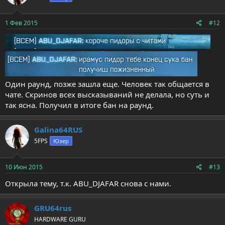
1 Фев 2015
#12
Один раунд, позже зашла еще. Человек так общается в
чате. Скринов всех высказываний не делала, но суть и
так ясна. Получил в итоге бан на раунд.
Galina64RUS
5FPS
Юзер
10 Июн 2015
#13
Открыла тему, т.к.
ABU_DJAFAR снова с нами.
GRU64rus
HARDWARE GURU