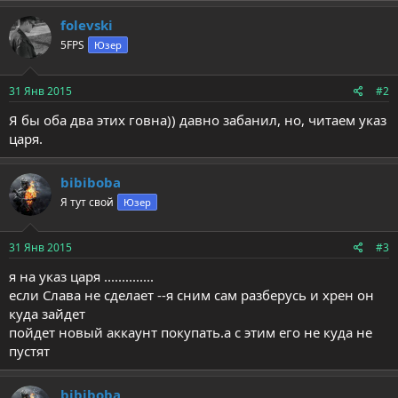
folevski
5FPS
Юзер
31 Янв 2015
#2
Я бы оба два этих говна)) давно забанил, но, читаем указ
царя.
bibiboba
Я тут свой
Юзер
31 Янв 2015
#3
я на указ царя ..............
если Слава не сделает --я сним сам разберусь и хрен он
куда зайдет
пойдет новый аккаунт покупать.а с этим его не куда не
пустят
bibiboba