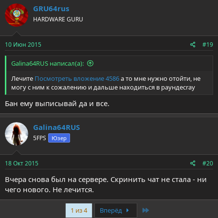
GRU64rus
HARDWARE GURU
10 Июн 2015
#19
Galina64RUS написал(а):
Лечите
Посмотреть вложение 4586
а то мне нужно отойти, не
могу с ним к сожалению и дальше находиться в раундеcray
Бан ему выписывай да и все.
Galina64RUS
5FPS
Юзер
18 Окт 2015
#20
Вчера снова был на сервере. Скринить чат не стала - ни
чего нового. Не лечится.
Last
1 из 4
Вперёд