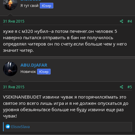
Я тут свой
Юзер
31 Янв 2015
#4
хуже я с м320 нубил--а потом печенег.он человек 5
наверно пытался отправить в бан не получилось
определял читеров он по счету.если больше чем у него
значит читер.
ABU.DJAFAR
Новичок
Юзер
31 Янв 2015
#5
VSEKINANEBUDET извини чувак я погорячился!мать это
святое это всего лишь игра и я не должен опускаться до
уровня обезьяны!все больше не буду извини еще раз
чувак!
Р
ElisovSlava
е