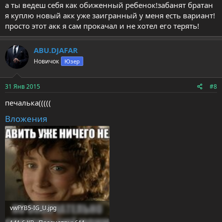
а ты ведеш себя как обиженный ребенок!забанят братан
я куплю новый акк уже заигранный у меня есть вариант!
просто этот акк я сам прокачал и не хотел его терять!
ABU.DJAFAR
Новичок
Юзер
31 Янв 2015
#8
печалька(((((
Вложения
vwFYB5-IG_U.jpg