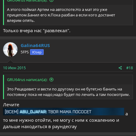
А этого поймал Артем на автоспоте.Но а мат это уже
прицепом.Банил его я.Пока разбан а если кого достанет
влерим опять.
Только вчера нас "развлекал".
Galina64RUS
5FPS
Юзер
10 Июн 2015
#18
GRU64rus написал(а):
Это Рецедевист и вести по другому он не бутет,но банить на
постоянку пока не надо,надо будет по лечить а там посмотрим.
Лечите
а
то мне нужно отойти, не могу с ним к сожалению и
дальше находиться в раундеcray