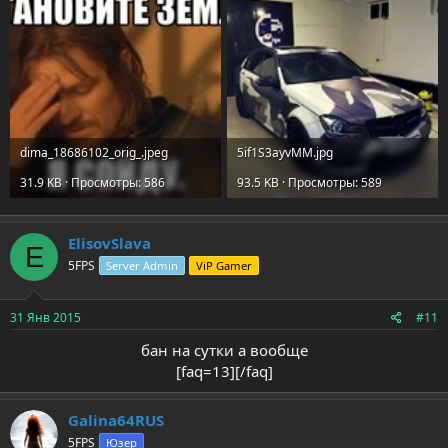
dima_18686102_orig_.jpeg
5if1S3ayvMM.jpg
31.9 KB · Просмотры: 586
93.5 KB · Просмотры: 589
ElisovSlava
E
5FPS
Server Admin
ViP Gamer
31 Янв 2015
#11
бан на сутки а вообще
[faq=13][/faq]​
Galina64RUS
5FPS
Юзер