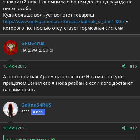
знакомый ник. Напомнила о бане и до конца раунда не
писал особо.
Куда больше волнует вот этот товарищ
http://www.onlygamers.ru/threads/bathuk_iz_dnr.1480/
у
которого полностью отсутствует тормозная система.
GRU64rus
HARDWARE GURU
10 Июн 2015
#16
А этого поймал Артем на автоспоте.Но а мат это уже
прицепом.Банил его я.Пока разбан а если кого достанет
влерим опять.
Galina64RUS
5FPS
Юзер
10 Июн 2015
#17
GRU64rus написал(а):