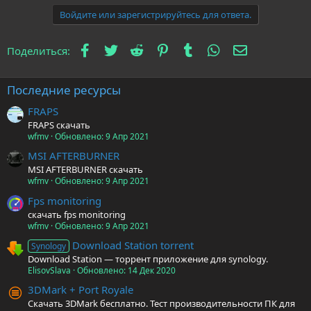
Войдите или зарегистрируйтесь для ответа.
Facebook
Twitter
Reddit
Pinterest
Tumblr
WhatsApp
Электронна
Поделиться:
Последние ресурсы
FRAPS
FRAPS скачать
wfmv
Обновлено:
9 Апр 2021
MSI AFTERBURNER
MSI AFTERBURNER скачать
wfmv
Обновлено:
9 Апр 2021
Fps monitoring
скачать fps monitoring
wfmv
Обновлено:
9 Апр 2021
Download Station torrent
Synology
Download Station — торрент приложение для synology.
ElisovSlava
Обновлено:
14 Дек 2020
3DMark + Port Royale
Скачать 3DMark бесплатно. Тест производительности ПК для