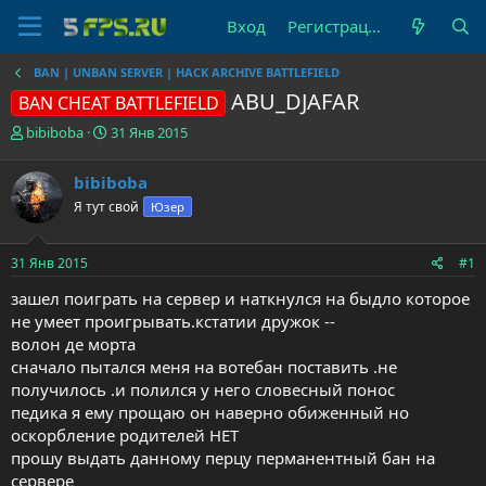
Вход
Регистрация
BAN | UNBAN SERVER | HACK ARCHIVE BATTLEFIELD
ABU_DJAFAR
BAN CHEAT BATTLEFIELD
А
Д
bibiboba
31 Янв 2015
в
а
т
т
bibiboba
о
а
Я тут свой
Юзер
р
н
т
а
е
ч
31 Янв 2015
#1
м
а
ы
л
зашел поиграть на сервер и наткнулся на быдло которое
а
не умеет проигрывать.кстатии дружок --
волон де морта
сначало пытался меня на вотебан поставить .не
получилось .и полился у него словесный понос
педика я ему прощаю он наверно обиженный но
оскорбление родителей НЕТ
прошу выдать данному перцу перманентный бан на
сервере