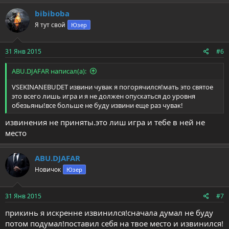
а
к
bibiboba
ц
Я тут свой
Юзер
и
и
:
31 Янв 2015
#6
ABU.DJAFAR написал(а):
VSEKINANEBUDET извини чувак я погорячился!мать это святое
это всего лишь игра и я не должен опускаться до уровня
обезьяны!все больше не буду извини еще раз чувак!
извинения не приняты.это лиш игра и тебе в ней не
место
ABU.DJAFAR
Новичок
Юзер
31 Янв 2015
#7
прикинь я искренне извинился!сначала думал не буду
потом подумал!поставил себя на твое место и извинился!