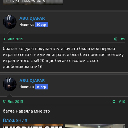
141.6 KB · Просмотры: 611
ABU.DJAFAR
Новичок
Юзер
31 Янв 2015
#9
братан когда я покупал эту игру это была моя первая
игра по сети я не умел играть я был без понятия!поэтому
играл много с м320 щас бегаю с валом с скс с
дробовиком и м16
ABU.DJAFAR
Новичок
Юзер
31 Янв 2015
#10
батла навеяла мне это
Вложения