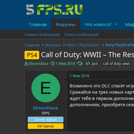
Главная
Форумы
Что нового?
Мед
Новые сообщения
Поиск сообщений
Главная
Форумы
XBox | PlayStation
Sony PlayStati
Call of Duty: WWII – The Re
PS4
А
Д
Т
ElisovSlava
1 Фев 2018
bf1 ps4
call of duty: wwii
в
а
е
т
т
г
1 Фев 2018
о
а
и
E
р
н
Возможно это DLC спасёт игру
т
а
Сражайся на трех новых кар
е
ч
ждет тебя в первом дополнен
м
а
дополнениях, приобретя сезо
ы
л
ElisovSlava
а
5FPS
Server Admin
ViP Gamer