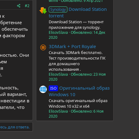
wfmv
Обновлено:
9 Апр 2021
#2
Download Station
Synology
torrent
 к
Download Station — торрент
обретение
приложение для synology.
и обеспечить
ElisovSlava
Обновлено:
14 Дек
м фактором
2020
3DMark + Port Royale
Скачать 3DMark бесплатно.
чностью. Они
Тест производительности ПК
ъем
для домашнего
ля
использования .
.
ElisovSlava
Обновлено:
23 Ноя
2020
льность,
Оригинальный образ
ISO
ый вариант,
Windows 10
инвестиции в
Скачать оригинальный образ
Windows 10 x32 и x64
атели, что
ElisovSlava
Обновлено:
6 Ноя
2020
есь для ответа.