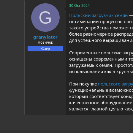
30 Окт 2024
G
Польский загрузчик семян
— 
оптимизации процессов пос
такого устройства поможет н
более равномерное распреде
granylator
для успешного выращивания
Новичок
Юзер
Современные польские загр
оснащены современными тех
загружаемых семян. Простот
использования как в крупны
При покупке
польского загр
функциональные возможност
который соответствует конк
качественное оборудование 
является главной целью каж