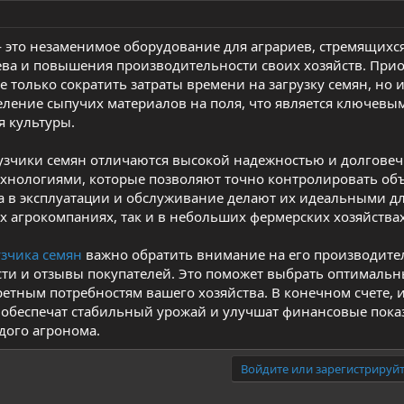
это незаменимое оборудование для аграриев, стремящихся
ева и повышения производительности своих хозяйств. При
е только сократить затраты времени на загрузку семян, но 
ление сыпучих материалов на поля, что является ключевы
 культуры.
узчики семян отличаются высокой надежностью и долгове
нологиями, которые позволяют точно контролировать об
а в эксплуатации и обслуживание делают их идеальными д
х агрокомпаниях, так и в небольших фермерских хозяйствах
узчика семян
важно обратить внимание на его производите
и и отзывы покупателей. Это поможет выбрать оптимальн
ретным потребностям вашего хозяйства. В конечном счете, 
обеспечат стабильный урожай и улучшат финансовые показ
дого агронома.
Войдите или зарегистрируйт