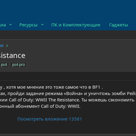
иа
Ресурсы
ПК и Комплектующие
Гаджеты
on
sistance
ps4
ps4 pro
 , хотя мое мнение это тоже самое что в BF1 .
тах, пройди задание режима «Война» и уничтожь зомби Рейх
ии Call of Duty: WWII The Resistance. Ты можешь сэкономить
нный абонемент Call of Duty: WWII.
Посмотреть вложение 13581