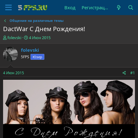
Вход
Регистрация
Общение на различные темы
DactWar С Днем Рождения!
А
Д
folevski
4 Июн 2015
в
а
т
т
folevski
о
а
5FPS
Юзер
р
н
т
а
е
ч
4 Июн 2015
#1
м
а
ы
л
а