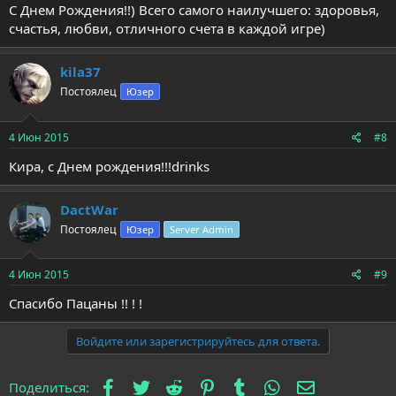
С Днем Рождения!!) Всего самого наилучшего: здоровья,
счастья, любви, отличного счета в каждой игре)
kila37
Постоялец
Юзер
4 Июн 2015
#8
Кира, с Днем рождения!!!drinks
DactWar
Постоялец
Юзер
Server Admin
4 Июн 2015
#9
Спасибо Пацаны !! ! !
Войдите или зарегистрируйтесь для ответа.
Facebook
Twitter
Reddit
Pinterest
Tumblr
WhatsApp
Электронна
Поделиться: