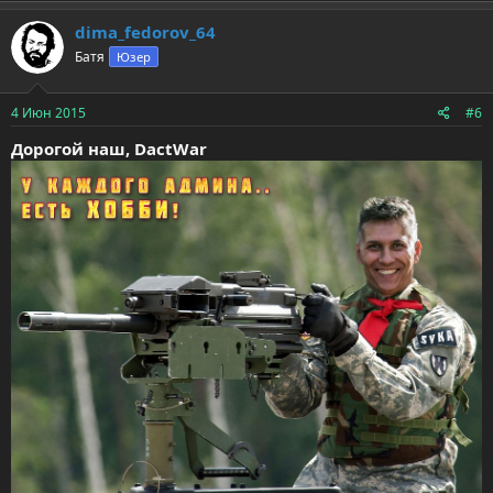
dima_fedorov_64
Батя
Юзер
4 Июн 2015
#6
Дорогой наш,
DactWar