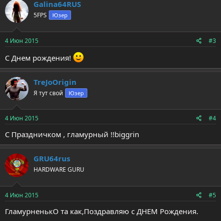
Galina64RUS
5FPS
Юзер
4 Июн 2015
#3
С Днем рождения!
TreJoOrigin
Я тут свой
Юзер
4 Июн 2015
#4
С Праздничком , гламурный !!biggrin
GRU64rus
HARDWARE GURU
4 Июн 2015
#5
ГламурненькО та как,Поздравляю с ДНЕМ Рождения.