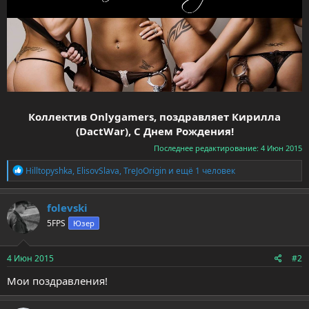
Коллектив Onlygamers, поздравляет Кирилла
(DactWar), С Днем Рождения!
Последнее редактирование:
4 Июн 2015
Р
Hilltopyshka
,
ElisovSlava
,
TreJoOrigin
и ещё 1 человек
е
а
к
folevski
ц
5FPS
Юзер
и
и
:
4 Июн 2015
#2
Мои поздравления!