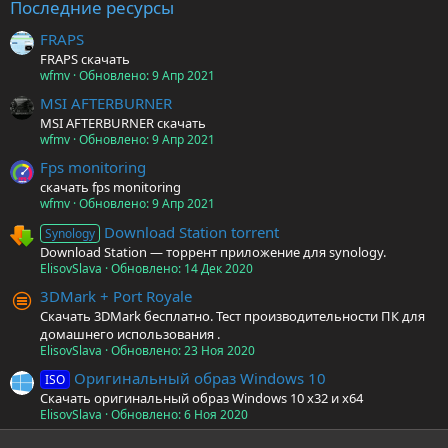
Последние ресурсы
FRAPS
FRAPS скачать
wfmv
Обновлено:
9 Апр 2021
MSI AFTERBURNER
MSI AFTERBURNER скачать
wfmv
Обновлено:
9 Апр 2021
Fps monitoring
скачать fps monitoring
wfmv
Обновлено:
9 Апр 2021
Download Station torrent
Synology
Download Station — торрент приложение для synology.
ElisovSlava
Обновлено:
14 Дек 2020
3DMark + Port Royale
Скачать 3DMark бесплатно. Тест производительности ПК для
домашнего использования .
ElisovSlava
Обновлено:
23 Ноя 2020
Оригинальный образ Windows 10
ISO
Скачать оригинальный образ Windows 10 x32 и x64
ElisovSlava
Обновлено:
6 Ноя 2020