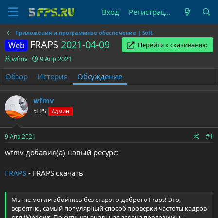
Вход
Регистрация
Приложения и программное обеспечение | Soft
FRAPS
2021-04-09
Web
Перейти к скачиванию
А
Д
wfmv
9 Апр 2021
в
а
Обзор
т
История
т
Обсуждение
о
а
р
н
wfmv
т
а
е
ч
5FPS
Админ
м
а
ы
л
9 Апр 2021
#1
а
wfmv добавил(а) новый ресурс:
FRAPS
- FRAPS скачать
Мы не могли обойтись без старого-доброго Fraps! Это,
вероятно, самый популярный способ проверки частоты кадров
для Windows. По сути, изначальная задача программы –