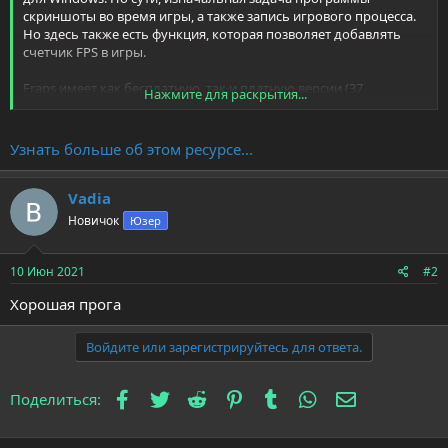
скриншоты во время игры, а также запись игрового процесса.
Но здесь также есть функция, которая позволяет добавлять
счетчик FPS в игры.
Fraps имеет как бесплатную, так и платную версии (37
Нажмите для раскрытия...
долларов или около 2 800 рублей). Если вы намерены
использовать программу сугубо для проверки FPS, то
бесплатной версии более чем достаточно...
Узнать больше об этом ресурсе...
Vadia
Новичок
Юзер
10 Июн 2021
#2
Хорошая прога
Войдите или зарегистрируйтесь для ответа.
Facebook
Twitter
Reddit
Pinterest
Tumblr
WhatsApp
Электронна
Поделиться: