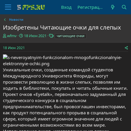
Вход
Регистрация
Новости
Изобретены Читающие очки для слепых
А
Д
Т
wfmv
18 Июн 2021
читающие очки
в
а
е
т
т
г
18 Июн 2021
о
а
и
р
н
т
а
е
ч
Уникальные очки, созданные командой студентов
м
а
Международного Университета Флориды, могут
ы
л
произвести революцию в жизни слепых, позволяя им
а
ходить в библиотеки, покупать и читать обычные книги.
Проект очков «Eyetalk», первоначально задуманный для
студенческого конкурса в социальном
предпринимательстве, был провозглашен инвесторами,
как продукт потенциального прорыва в социальной
сфере, который имеет огромное значение для людей с
ограниченными возможностями во всем мире.