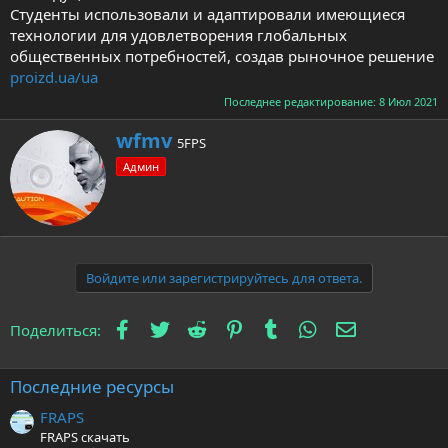
Студенты использовали и адаптировали имеющиеся
технологии для удовлетворения глобальных
общественных потребностей, создав рыночное решение
proizd.ua/ua
Последнее редактирование:
8 Июл 2021
А
wfmv
5FPS
в
Админ
т
о
р
Войдите или зарегистрируйтесь для ответа.
Facebook
Twitter
Reddit
Pinterest
Tumblr
WhatsApp
Электронна
Поделиться:
Последние ресурсы
FRAPS
FRAPS скачать