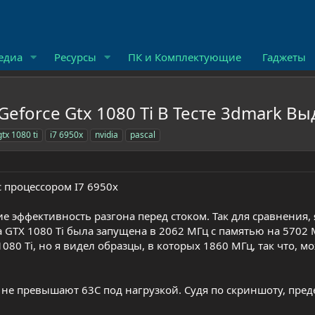
едиа
Ресурсы
ПК и Комплектующие
Гаджеты
eforce Gtx 1080 Ti В Тесте 3dmark В
gtx 1080 ti
i7 6950x
nvidia
pascal
с процессором I7 6950x
 эффективность разгона перед стоком. Так для сравнения,
а GTX 1080 Ti была запущена в 2062 МГц с памятью на 5702 
 1080 Ti, но я видел образцы, в которых 1860 МГц, так что, м
ы не превышают 63C под нагрузкой. Судя по скриншоту, пре