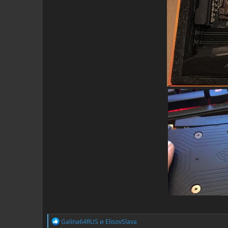
Р
Galina64RUS
и
ElisovSlava