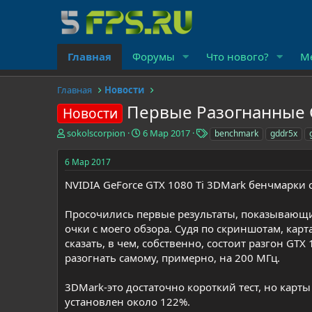
Главная
Форумы
Что нового?
М
Главная
Новости
Первые Разогнанные G
Новости
А
Д
Т
sokolscorpion
6 Мар 2017
benchmark
gddr5x
в
а
е
т
т
г
6 Мар 2017
о
а
и
р
н
NVIDIA GeForce GTX 1080 Ti 3DMark бенчмарки 
т
а
е
ч
Просочились первые результаты, показывающие
м
а
очки с моего обзора. Судя по скриншотам, карт
ы
л
сказать, в чем, собственно, состоит разгон GTX
а
разогнать самому, примерно, на 200 МГц.
3DMark-это достаточно короткий тест, но карт
установлен около 122%.