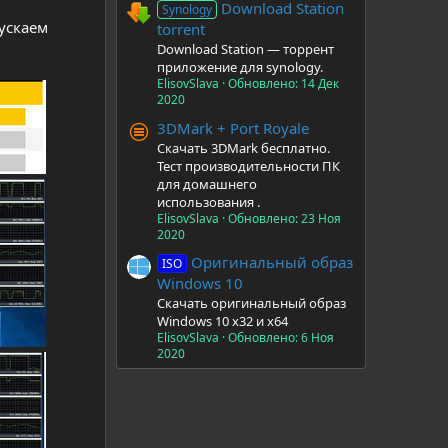
Download Station
Synology
ускаем
torrent
Download Station — торрент
приложение для synology.
ElisovSlava
Обновлено:
14 Дек
2020
3DMark + Port Royale
Скачать 3DMark бесплатно.
Тест производительности ПК
для домашнего
использования .
ElisovSlava
Обновлено:
23 Ноя
2020
Оригинальный образ
ISO
Windows 10
Скачать оригинальный образ
Windows 10 x32 и x64
ElisovSlava
Обновлено:
6 Ноя
2020