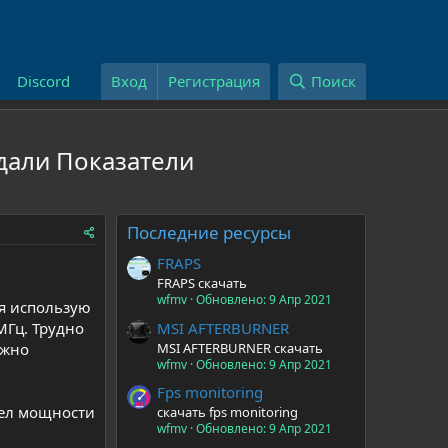
Discord
Вход
Регистрация
Поиск
ыдали Показатели
Последние ресурсы
FRAPS
FRAPS скачать
wfmv
Обновлено:
9 Апр 2021
 я использую
MSI AFTERBURNER
МГц. Трудно
MSI AFTERBURNER скачать
ожно
wfmv
Обновлено:
9 Апр 2021
Fps monitoring
дел мощности
скачать fps monitoring
wfmv
Обновлено:
9 Апр 2021