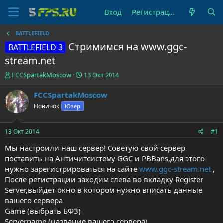
Вход
Регистрация
BATTLEFIELD
Стримимся на www.ggc-
BATTLEFIELD 3
stream.net
А
Д
FCCSpartakMoscow
13 Окт 2014
в
а
т
т
FCCSpartakMoscow
о
а
Новичок
Юзер
р
н
т
а
е
ч
13 Окт 2014
#1
м
а
ы
л
Мы настроили наш сервер! Советую свой сервер
а
поставить на Античитсистему GGC и PBBans,для этого
нужно зарегистрироваться на сайте
www.ggc-stream.net
,
После регистрации заходим слева во вкладку Register
Server,выйдет окно в котором нужно вписать данные
вашего сервера
Game (выбрать БФ3)
Servername (название вашего сервера)