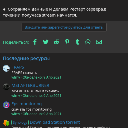
4. Сохраняем данные и делаем Рестарт сервера,в
течении получаса stream начнется.
Войдите или зарегистрируйтесь для ответа.
Facebook
Twitter
Reddit
Pinterest
Tumblr
WhatsApp
Электронна
Поделиться:
Последние ресурсы
FRAPS
FRAPS скачать
wfmv
Обновлено:
9 Апр 2021
MSI AFTERBURNER
MSI AFTERBURNER скачать
wfmv
Обновлено:
9 Апр 2021
Fps monitoring
скачать fps monitoring
wfmv
Обновлено:
9 Апр 2021
Download Station torrent
Synology
Download Station — торрент приложение для synology.