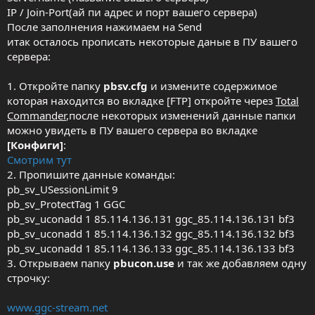
IP / Join-Port(ай пи адрес и порт вашего сервера)
После заполнения нажимаем на Send
итак осталось прописать некоторые даные в ПУ вашего
сервера:
1. Откройте папку
pbsv.cfg
и измените содержимое
которая находится во вкладке [FTP] откройте через
Total
Commander
,после некоторых изменений данные папки
можно увидеть в ПУ вашего сервера во вкладке
[Конфиги]
:
Смотрим тут
2. Пропишите данные команды:
pb_sv_USessionLimit 9
pb_sv_ProtectTag 1 GGC
pb_sv_uconadd 1 85.114.136.131 ggc_85.114.136.131 bf3
pb_sv_uconadd 1 85.114.136.132 ggc_85.114.136.132 bf3
pb_sv_uconadd 1 85.114.136.133 ggc_85.114.136.133 bf3
3. Открываем папку
pbucon.use
и так же добавляем одну
строчку:
www.ggc-stream.net