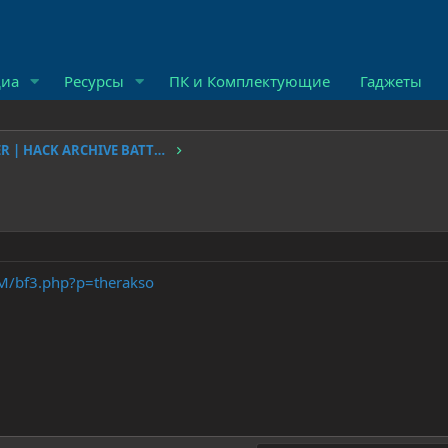
иа
Ресурсы
ПК и Комплектующие
Гаджеты
BAN | UNBAN SERVER | HACK ARCHIVE BATTLEFIELD
oM/bf3.php?p=therakso