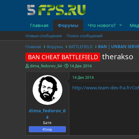
Главная
Форумы
Что нового?
Мед
Новые сообщения
Поиск сообщений
Главная
Форумы
BATTLEFIELD
therakso
BAN CHEAT BATTLEFIELD
А
Д
dima_fedorov_64
14 Дек 2014
в
а
т
т
14 Дек 2014
о
а
http://www.team-des-fra.fr/C
р
н
т
а
е
ч
м
а
dima_fedorov_6
ы
л
а
4
Батя
Юзер