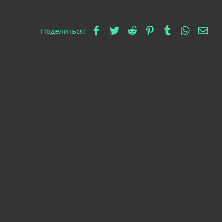
Facebook
Twitter
Reddit
Pinterest
Tumblr
WhatsA
Эле
Поделиться: