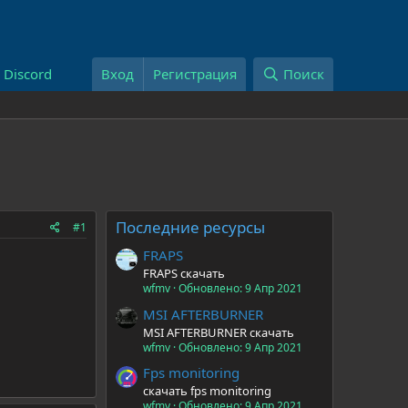
Discord
Вход
Регистрация
Поиск
Последние ресурсы
#1
FRAPS
FRAPS скачать
wfmv
Обновлено:
9 Апр 2021
MSI AFTERBURNER
MSI AFTERBURNER скачать
wfmv
Обновлено:
9 Апр 2021
Fps monitoring
скачать fps monitoring
wfmv
Обновлено:
9 Апр 2021