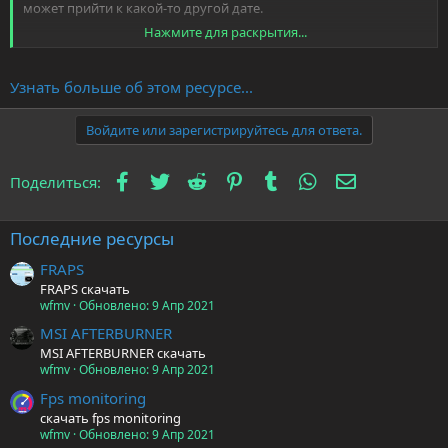
может прийти к какой-то другой дате.
Нажмите для раскрытия...
Superposition поставляется с полным разнообразием
профилей, которые могут использоваться как начальными, так
и высококачественными видеокартами.
Узнать больше об этом ресурсе...
Вы можете загрузить Суперпозицию как EXE-файл...
Войдите или зарегистрируйтесь для ответа.
Facebook
Twitter
Reddit
Pinterest
Tumblr
WhatsApp
Электронна
Поделиться:
Последние ресурсы
FRAPS
FRAPS скачать
wfmv
Обновлено:
9 Апр 2021
MSI AFTERBURNER
MSI AFTERBURNER скачать
wfmv
Обновлено:
9 Апр 2021
Fps monitoring
скачать fps monitoring
wfmv
Обновлено:
9 Апр 2021