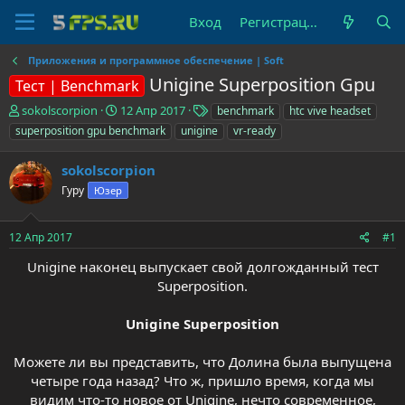
Вход
Регистрация
Приложения и программное обеспечение | Soft
Unigine Superposition Gpu
Тест | Benchmark
А
Д
Т
sokolscorpion
12 Апр 2017
benchmark
htc vive headset
в
а
е
superposition gpu benchmark
unigine
vr-ready
т
т
г
о
а
и
sokolscorpion
р
н
т
Гуру
а
Юзер
е
ч
м
а
12 Апр 2017
#1
ы
л
а
Unigine наконец выпускает свой долгожданный тест
Superposition.
Unigine Superposition
Можете ли вы представить, что Долина была выпущена
четыре года назад? Что ж, пришло время, когда мы
видим что-то новое от Unigine, нечто современное,