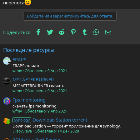
переноса
Войдите или зарегистрируйтесь для ответа.
Facebook
Twitter
Reddit
Pinterest
Tumblr
WhatsApp
Электронна
Поделиться:
Последние ресурсы
FRAPS
FRAPS скачать
wfmv
Обновлено:
9 Апр 2021
MSI AFTERBURNER
MSI AFTERBURNER скачать
wfmv
Обновлено:
9 Апр 2021
Fps monitoring
скачать fps monitoring
wfmv
Обновлено:
9 Апр 2021
Download Station torrent
Synology
Download Station — торрент приложение для synology.
ElisovSlava
Обновлено:
14 Дек 2020
3DMark + Port Royale