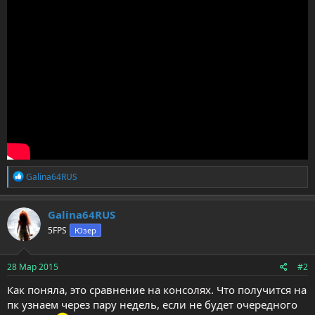
Р
Galina64RUS
е
а
к
Galina64RUS
ц
5FPS
Юзер
и
и
:
28 Мар 2015
#2
Как поняла, это сравнение на консолях. Что получится на
пк узнаем через пару недель, если не будет очередного