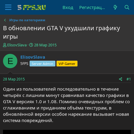
Вход
Регистрация
Игры по категориям
В обновлении GTA V ухудшили графику
игры
А
Д
ElisovSlava
28 Мар 2015
в
а
т
т
ElisovSlava
E
о
а
5FPS
Server Admin
ViP Gamer
р
н
т
а
е
ч
28 Мар 2015
#1
м
а
ы
л
Один из пользователей последовательно в течение
а
четырёх с лишним минут сравнивал качество графики в
GTA V версиях 1.0 и 1.08. Помимо очевидных проблем со
сглаживанием и приданием объёма текстурам, в
обновлённой версии особое нарекание вызывает новая
система повреждений.