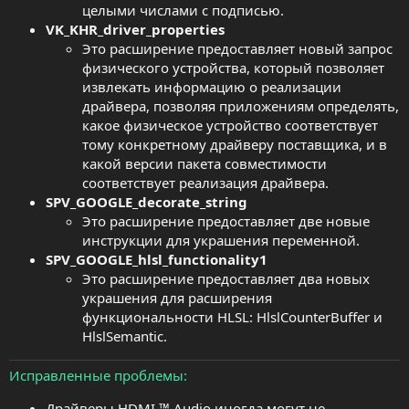
целыми числами с подписью.
VK_KHR_driver_properties
Это расширение предоставляет новый запрос
физического устройства, который позволяет
извлекать информацию о реализации
драйвера, позволяя приложениям определять,
какое физическое устройство соответствует
тому конкретному драйверу поставщика, и в
какой версии пакета совместимости
соответствует реализация драйвера.
SPV_GOOGLE_decorate_string
Это расширение предоставляет две новые
инструкции для украшения переменной.
SPV_GOOGLE_hlsl_functionality1
Это расширение предоставляет два новых
украшения для расширения
функциональности HLSL: HlslCounterBuffer и
HlslSemantic.
Исправленные проблемы
Драйверы HDMI ™ Audio иногда могут не