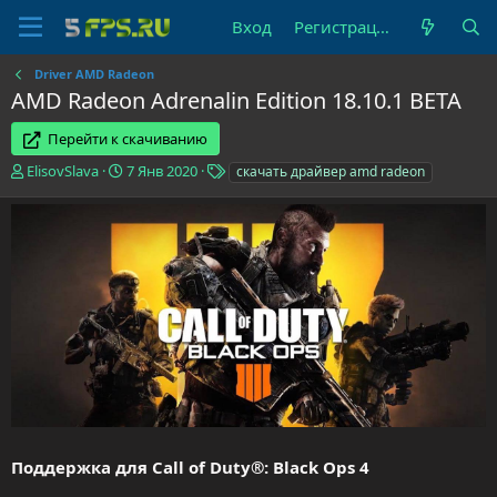
Вход
Регистрация
Driver AMD Radeon
AMD Radeon Adrenalin Edition 18.10.1 BETA
Перейти к скачиванию
А
Д
Т
ElisovSlava
7 Янв 2020
скачать драйвер amd radeon
в
а
е
т
т
г
о
а
и
р
с
о
з
д
а
н
и
я
Поддержка для Call of Duty®: Black Ops 4