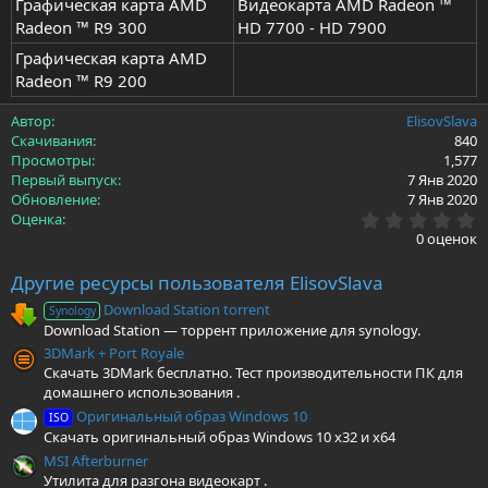
Графическая карта AMD
Видеокарта AMD Radeon ™
Radeon ™ R9 300
HD 7700 - HD 7900
Графическая карта AMD
Radeon ™ R9 200
Автор
ElisovSlava
Скачивания
840
Просмотры
1,577
Первый выпуск
7 Янв 2020
Обновление
7 Янв 2020
0
Оценка
.
0 оценок
0
0
Другие ресурсы пользователя ElisovSlava
з
в
Download Station torrent
Synology
ё
Download Station — торрент приложение для synology.
з
д
3DMark + Port Royale
Скачать 3DMark бесплатно. Тест производительности ПК для
домашнего использования .
Оригинальный образ Windows 10
ISO
Скачать оригинальный образ Windows 10 x32 и x64
MSI Afterburner
Утилита для разгона видеокарт .