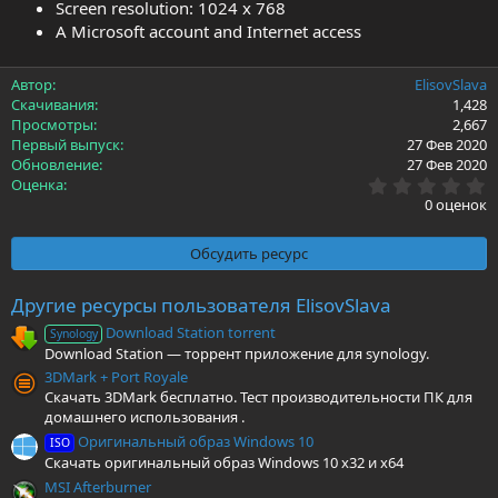
Screen resolution: 1024 x 768
A Microsoft account and Internet access
Автор
ElisovSlava
Скачивания
1,428
Просмотры
2,667
Первый выпуск
27 Фев 2020
Обновление
27 Фев 2020
0
Оценка
.
0 оценок
0
0
з
Обсудить ресурс
в
ё
з
Другие ресурсы пользователя ElisovSlava
д
Download Station torrent
Synology
Download Station — торрент приложение для synology.
3DMark + Port Royale
Скачать 3DMark бесплатно. Тест производительности ПК для
домашнего использования .
Оригинальный образ Windows 10
ISO
Скачать оригинальный образ Windows 10 x32 и x64
MSI Afterburner