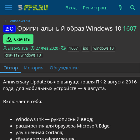
Вход
Регистрация
Windows 10
Оригинальный образ Windows 10
1607
ISO
Скачать
А
Д
Т
ElisovSlava
27 Фев 2020
1607
iso
windows 10
в
а
е
скачать windows 10
т
т
г
о
а
и
Обзор
История
Обсуждение
р
с
о
Anniversary Update было выпущено для ПК 2 августа 2016
з
д
года, для мобильных устройств — 9 августа.
а
н
Включает в себя:
и
я
Windows Ink — рукописный ввод;
расширения для браузера Microsoft Edge;
улучшенная Cortana;
тёмная тема оформления;