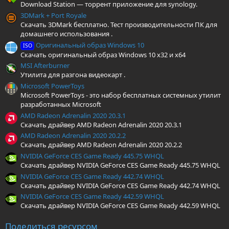
Download Station — торрент приложение для synology.
з
д
3DMark + Port Royale
Скачать 3DMark бесплатно. Тест производительности ПК для
домашнего использования .
Оригинальный образ Windows 10
ISO
Скачать оригинальный образ Windows 10 x32 и x64
MSI Afterburner
Утилита для разгона видеокарт .
Microsoft PowerToys
Microsoft PowerToys - это набор бесплатных системных утилит
разработанных Microsoft
AMD Radeon Adrenalin 2020 20.3.1
Скачать драйвер AMD Radeon Adrenalin 2020 20.3.1
AMD Radeon Adrenalin 2020 20.2.2
Скачать драйвер AMD Radeon Adrenalin 2020 20.2.2
NVIDIA GeForce CES Game Ready 445.75 WHQL
Скачать драйвер NVIDIA GeForce CES Game Ready 445.75 WHQL
NVIDIA GeForce CES Game Ready 442.74 WHQL
Скачать драйвер NVIDIA GeForce CES Game Ready 442.74 WHQL
NVIDIA GeForce CES Game Ready 442.59 WHQL
Скачать драйвер NVIDIA GeForce CES Game Ready 442.59 WHQL
Поделиться ресурсом