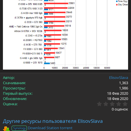
Автор
ElisovSlava
Скачивания
1,363
Просмотры
1,986
Первый выпуск
18 Фев 2020
Обновление
18 Фев 2020
0
Оценка
.
0 оценок
0
0
Другие ресурсы пользователя ElisovSlava
з
в
Download Station torrent
Synology
ё