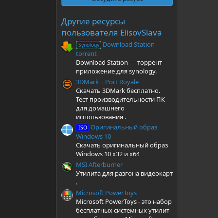
в
ё
з
Другие ресурсы
д
пользователя ElisovSlava
Download Station
Synology
torrent
Download Station — торрент
приложение для synology.
3DMark + Port Royale
Скачать 3DMark бесплатно.
Тест производительности ПК
для домашнего
использования .
Оригинальный образ
ISO
Windows 10
Скачать оригинальный образ
Windows 10 x32 и x64
MSI Afterburner
Утилита для разгона видеокарт
.
Microsoft PowerToys
Microsoft PowerToys - это набор
бесплатных системных утилит