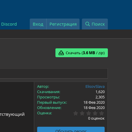
Discord
Вход
Регистрация
Поиск
Скачать (
3.6 MB
/
zip
)
Автор
ElisovSlava
Скачивания
1,620
Просмотры
2,305
Первый выпуск
18 Фев 2020
Обновление
18 Фев 2020
0
Оценка
ветствующий
.
0 оценок
0
0
з
Обсудить ресурс