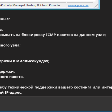
нные:
а.
азывать на блокировку ICMP-пакетов на данном узле;
ного узла;
ержки в миллисекундах;
держки;
ого пакета.
ужбу технической поддержки вашего хостинга или инте
й IP-адрес.