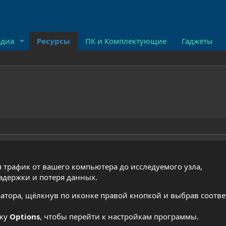
диа
Ресурсы
ПК и Комплектующие
Гаджеты
я трафик от вашего компьютера до исследуемого узла,
адержки и потеря данных.
ратора, щёлкнув по иконке правой кнопкой и выбрав соот
пку
Options
, чтобы перейти к настройкам программы.