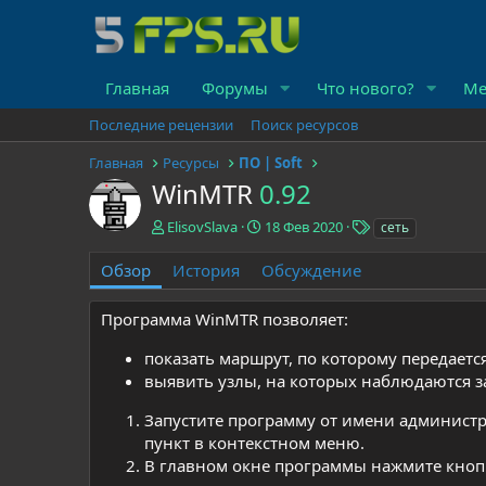
Главная
Форумы
Что нового?
Ме
Последние рецензии
Поиск ресурсов
Главная
Ресурсы
ПО | Soft
WinMTR
0.92
А
Д
Т
ElisovSlava
18 Фев 2020
сеть
в
а
е
т
т
г
Обзор
История
Обсуждение
о
а
и
р
с
Программа WinMTR позволяет:
о
з
показать маршрут, по которому передаетс
д
выявить узлы, на которых наблюдаются з
а
н
Запустите программу от имени админист
и
я
пункт в контекстном меню.
В главном окне программы нажмите кно