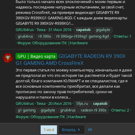
было только начало всех злоключений с моим первым и
надеюсь последним натурным испытанием, за свой счет,
режима CrossfireX, на примере видеокарт GIGABYTE R9
390XGV-R939XG1 GAMING-8GD. С каждым днем видеокарты
GIGABYTE R9 390XGV-R939XG1...
GRU64rus
Тема
31 Июл 2016
capatob
gigabyte
Ответы: 1
gru64rus
r9 390x
r9 390xgv-r939xg1 gaming-8gd
Форум:
Оборудование ПК |Hardware
GIGABYTE RADEON R9 390X
GPU | Видео карта
G1 GAMING AMD CrossFireX
Это первая статья по моему компьютеру, изначально я даже
не предполагал что это история так растянется и будет такой
долгой, благо компания ЮЛМАРТ и ее специалистов, где я
все основные компоненты приобритал, все делали как
прописано по закону прав потребителей, сроки не
нарушали и палки в колеса...
GRU64rus
Тема
20 Июл 2016
5fps.ru
capatob
Ответы: 2
g1 gaming
gigabyte
gru64rus
radeon r9 390x
Форум:
Оборудование ПК |Hardware
Last
1 из 4
Вперёд