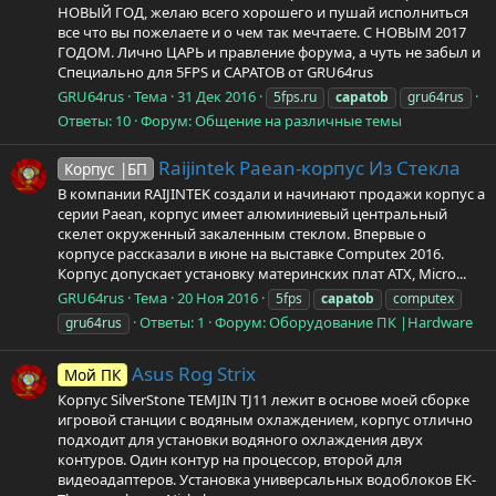
НОВЫЙ ГОД, желаю всего хорошего и пушай исполниться
все что вы пожелаете и о чем так мечтаете. С НОВЫМ 2017
ГОДОМ. Лично ЦАРЬ и правление форума, а чуть не забыл и
Специально для 5FPS и CAPATOB от GRU64rus
GRU64rus
Тема
31 Дек 2016
5fps.ru
capatob
gru64rus
Ответы: 10
Форум:
Общение на различные темы
Raijintek Paean-корпус Из Стекла
Корпус |БП
В компании RAIJINTEK создали и начинают продажи корпус а
серии Paean, корпус имеет алюминиевый центральный
скелет окруженный закаленным стеклом. Впервые о
корпусе рассказали в июне на выставке Computex 2016.
Корпус допускает установку материнских плат ATX, Micro...
GRU64rus
Тема
20 Ноя 2016
5fps
capatob
computex
Ответы: 1
Форум:
Оборудование ПК |Hardware
gru64rus
Asus Rog Strix
Мой ПК
Корпус SilverStone TEMJIN TJ11 лежит в основе моей сборке
игровой станции с водяным охлаждением, корпус отлично
подходит для установки водяного охлаждения двух
контуров. Один контур на процессор, второй для
видеоадаптеров. Установка универсальных водоблоков EK-