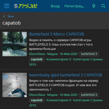
Вход
Регистрация
Теги
capatob
Battlefield 3 Metro CAPATOB
Видео в память о сервере CAPATOB игры
BATTLEFIELD 3. Наш коллектив стал с того
времени больше
ElisovSlava
Медиа
18 Фев 2020
battlefield 3
Комментарии: 0
Категория: Стримы
capatob
5FPS
boombaby glad battlefield 3 CAPATOB
Видео о том как чемпион франции на сервер
BATTLEFIELD 3 CAPATOB ходил. И чем все это
закончилось ?
ElisovSlava
Медиа
18 Фев 2020
battlefield 3
Комментарии: 0
Категория: Стримы
capatob
5FPS