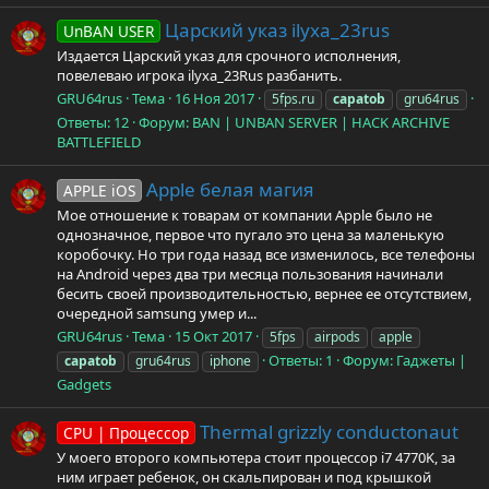
Царский указ ilyxa_23rus
UnBAN USER
Издается Царский указ для срочного исполнения,
повелеваю игрока ilyxa_23Rus разбанить.
GRU64rus
Тема
16 Ноя 2017
5fps.ru
capatob
gru64rus
Ответы: 12
Форум:
BAN | UNBAN SERVER | HACK ARCHIVE
BATTLEFIELD
Apple белая магия
APPLE iOS
Мое отношение к товарам от компании Apple было не
однозначное, первое что пугало это цена за маленькую
коробочку. Но три года назад все изменилось, все телефоны
на Android через два три месяца пользования начинали
бесить своей производительностью, вернее ее отсутствием,
очередной samsung умер и...
GRU64rus
Тема
15 Окт 2017
5fps
airpods
apple
Ответы: 1
Форум:
Гаджеты |
capatob
gru64rus
iphone
Gadgets
Thermal grizzly conductonaut
CPU | Процессор
У моего второго компьютера стоит процессор i7 4770K, за
ним играет ребенок, он скальпирован и под крышкой