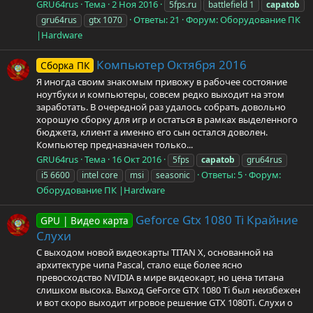
GRU64rus
Тема
2 Ноя 2016
5fps.ru
battlefield 1
capatob
Ответы: 21
Форум:
Оборудование ПК
gru64rus
gtx 1070
|Hardware
Компьютер Октября 2016
Сборка ПК
Я иногда своим знакомым привожу в рабочее состояние
ноутбуки и компьютеры, совсем редко выходит на этом
заработать. В очередной раз удалось собрать довольно
хорошую сборку для игр и остаться в рамках выделенного
бюджета, клиент а именно его сын остался доволен.
Компьютер предназначен только...
GRU64rus
Тема
16 Окт 2016
5fps
capatob
gru64rus
Ответы: 5
Форум:
i5 6600
intel core
msi
seasonic
Оборудование ПК |Hardware
Geforce Gtx 1080 Ti Крайние
GPU | Видео карта
Слухи
С выходом новой видеокарты TITAN X, основанной на
архитектуре чипа Pascal, стало еще более ясно
превосходство NVIDIA в мире видеокарт, но цена титана
слишком высока. Выход GeForce GTX 1080 Ti был неизбежен
и вот скоро выходит игровое решение GTX 1080Ti. Слухи о