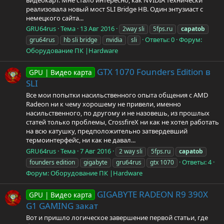
реализовала новый мост SLI Bridge HB. Один энтузиаст с
немецкого сайта...
GRU64rus
Тема
13 Авг 2016
2way sli
5fps.ru
capatob
Ответы: 0
Форум:
gru64rus
hb sli bridge
nvidia
sli
Оборудование ПК |Hardware
GTX 1070 Founders Edition в
GPU | Видео карта
SLI
Все мои попытки насильственного опыта общения с AMD
Radeon ни к чему хорошему не привели, именно
насильственного, по другому и не назовешь, из прошлых
статей только проблемы, CrossfireX ни как не хотел работать
на всю катушку, предположительно затвердевший
термоинтерфейс, ни как не давал...
GRU64rus
Тема
7 Авг 2016
2 way sli
5fps.ru
capatob
Ответы: 4
founders edition
gigabyte
gru64rus
gtx 1070
Форум:
Оборудование ПК |Hardware
GIGABYTE RADEON R9 390X
GPU | Видео карта
G1 GAMING закат
Вот и пришло логическое завершение первой статьи, где