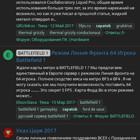
использовался Coollaboratory Liquid Pro, общее время
использования больше трех лет, за это время нареканий не
возникло, но как я уже писал в прошлой статье, жидкий
металл отвердел и...
GRU64rus
Тема
12 Май 2017
5fps.ru
capatob
gru64rus
Ответы: 0
thermal grizzly
thermal grizzly conductonaut
Форум:
Оборудование ПК |Hardware
Режим Линия Фронта 64 Игрока
BATTLEFIELD 1
E
Battlefield 1
Ждали карты метро в BATTLEFIELD 1 ? Мы предлагаем
единственный в Европе сервер с режимом Линия фронта на
64 игрока . Полное сходство мяса на метро BF3 и BF4 . Я не
могу сказать как мы получили возможность поставить 64
игрока ......... Это секрет 5 FPS . Карта Форд Во в этом режиме
может...
ElisovSlava
Тема
15 Мар 2017
battlefield 1
battlefield 1 gameplay
capatob
ford de vaux
Ответы: 6
Форум:
BATTLEFIELD
русский сервер battlefield 1
Указ Царя 2017
Своим личным повелением поздравляю ВСЕХ с Праздником