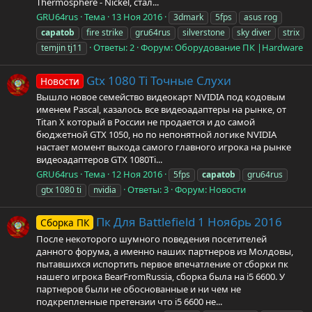
Thermosphere - Nickel, стал...
GRU64rus
Тема
13 Ноя 2016
3dmark
5fps
asus rog
capatob
fire strike
gru64rus
silverstone
sky diver
strix
Ответы: 2
Форум:
Оборудование ПК |Hardware
temjin tj11
Gtx 1080 Ti Точные Слухи
Новости
Вышло новое семейство видеокарт NVIDIA под кодовым
именем Pascal, казалось все видеоадаптеры на рынке, от
Titan X который в России не продается и до самой
бюджетной GTX 1050, но по непонятной логике NVIDIA
настает момент выхода самого главного игрока на рынке
видеоадаптеров GTX 1080Ti...
GRU64rus
Тема
12 Ноя 2016
5fps
capatob
gru64rus
Ответы: 3
Форум:
Новости
gtx 1080 ti
nvidia
Пк Для Battlefield 1 Ноябрь 2016
Сборка ПК
После некоторого шумного поведения посетителей
данного форума, а именно наших партнеров из Молдовы,
пытавшихся испортить первое впечатление от сборки пк
нашего игрока BearFromRussia, сборка была на i5 6600. У
партнеров были не обоснованные и ни чем не
подкрепленные претензии что i5 6600 не...