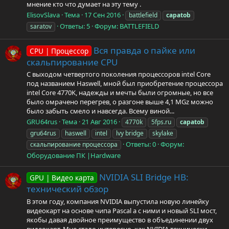
мнение кто что думает на эту тему .
ElisovSlava
Тема
17 Сен 2016
battlefield
capatob
Ответы: 5
Форум:
BATTLEFIELD
saratov
Вся правда о пайке или
CPU | Процессор
скальпирование CPU
С выходом четвертого поколения процессоров intel Core
под названием Haswell, мной был приобретение процессора
intel Core 4770K, надежды и мечты были огромные, но все
было омрачено перегрев, о разгоне выше 4,1 MGz можно
было забыть смело и навсегда. Всему виной...
GRU64rus
Тема
21 Авг 2016
4770k
5fps.ru
capatob
gru64rus
haswell
intel
lvy bridge
skylake
Ответы: 0
Форум:
скальпирование процессора
Оборудование ПК |Hardware
NVIDIA SLI Bridge HB:
GPU | Видео карта
технический обзор
В этом году, компания NVIDIA выпустила новую линейку
видеокарт на основе чипа Pascal а с ними и новый SLI мост,
якобы давая двойное преимущество в объединении двух
видеокарт. Мне стало интересно, как NVIDIA технически