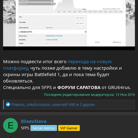
Можно подвести итог всего
перехода на новую
платформу
, чуть позже добавлю в тему настройки и
скрины игры Battlefield 1, да и пока тема будет
обновляться.
Специально для 5FPS и
ФОРУМ САРАТОВА
от GRU64rus.
Последнее редактирование модератором:
13 Ноя 2016
Р
Равиль
,
sokolscorpion
,
алексей1490
и 3 других
е
а
к
ElisovSlava
E
ц
5FPS
Server Admin
ViP Gamer
и
и