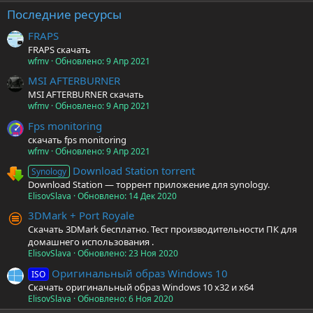
Последние ресурсы
FRAPS
FRAPS скачать
wfmv
Обновлено:
9 Апр 2021
MSI AFTERBURNER
MSI AFTERBURNER скачать
wfmv
Обновлено:
9 Апр 2021
Fps monitoring
скачать fps monitoring
wfmv
Обновлено:
9 Апр 2021
Download Station torrent
Synology
Download Station — торрент приложение для synology.
ElisovSlava
Обновлено:
14 Дек 2020
3DMark + Port Royale
Скачать 3DMark бесплатно. Тест производительности ПК для
домашнего использования .
ElisovSlava
Обновлено:
23 Ноя 2020
Оригинальный образ Windows 10
ISO
Скачать оригинальный образ Windows 10 x32 и x64
ElisovSlava
Обновлено:
6 Ноя 2020