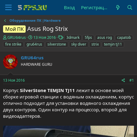
Вход
Регистрация
Оборудование ПК |Hardware
Asus Rog Strix
Мой ПК
А
Д
Т
GRU64rus
13 Ноя 2016
3dmark
5fps
asus rog
capatob
в
а
е
fire strike
gru64rus
silverstone
sky diver
strix
temjin tj11
т
т
г
о
а
и
GRU64rus
р
н
т
HARDWARE GURU
а
е
ч
м
а
13 Ноя 2016
#1
ы
л
а
Корпус
SilverStone TEMJIN TJ11
лежит в основе моей
сборке игровой станции с водяным охлаждением, корпус
отлично подходит для установки водяного охлаждения
двух контуров. Один контур на процессор, второй для
видеоадаптеров.