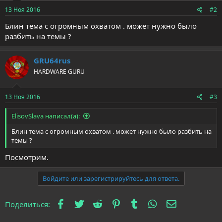
:
13 Ноя 2016
#2
Блин тема с огромным охватом . может нужно было
разбить на темы ?
GRU64rus
HARDWARE GURU
13 Ноя 2016
#3
ElisovSlava написал(а):
Блин тема с огромным охватом . может нужно было разбить на
темы ?
Посмотрим.
Войдите или зарегистрируйтесь для ответа.
Facebook
Twitter
Reddit
Pinterest
Tumblr
WhatsApp
Электронна
Поделиться: