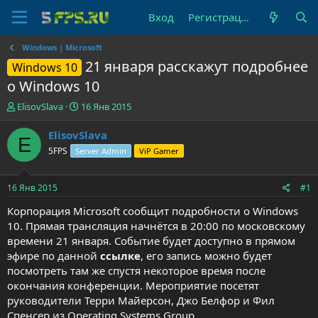
Вход
Регистрация
Windows | Microsoft
21 января расскажут подробнее
Windows 10
о Windows 10
А
Д
ElisovSlava
16 Янв 2015
в
а
т
т
ElisovSlava
E
о
а
5FPS
Server Admin
ViP Gamer
р
н
т
а
е
ч
16 Янв 2015
#1
м
а
ы
л
Корпорация Microsoft сообщит подробности о Windows
а
10. Прямая трансляция начнётся в 20:00 по московскому
времени 21 января. Событие будет доступно в прямом
эфире по данной
ссылке
, его запись можно будет
посмотреть там же спустя некоторое время после
окончания конференции. Мероприятие посетят
руководители Терри Майерсон, Джо Белфор и Фил
Спенсер из Operating Systems Group.