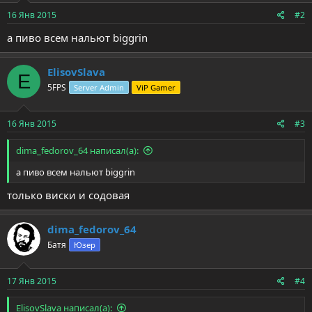
:
16 Янв 2015
#2
а пиво всем нальют biggrin
ElisovSlava
E
5FPS
Server Admin
ViP Gamer
16 Янв 2015
#3
dima_fedorov_64 написал(а):
а пиво всем нальют biggrin
только виски и содовая
dima_fedorov_64
Батя
Юзер
17 Янв 2015
#4
ElisovSlava написал(а):