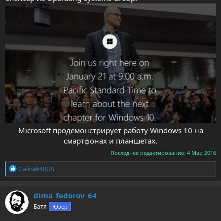
Microsoft продемонстрирует работу Windows 10 на
смартфонах и планшетах.​
Последнее редактирование:
4 Мар 2016
Р
Galina64RUS
е
а
к
dima_fedorov_64
ц
Батя
Юзер
и
и