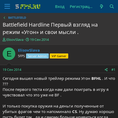
Вход
Регистрация
BATTLEFIELD
Battlefield Hardline Первый взгляд на
режим «Угон» и свои мысли .
А
Д
ElisovSlava
19 Сен 2014
в
а
т
т
ElisovSlava
E
о
а
5FPS
Server Admin
ViP Gamer
р
н
т
а
е
ч
19 Сен 2014
#1
м
а
ы
л
Сегодня вышел новый трейлер режима Угон
BFHL
. И что
а
???
После первого теста когда нам дали поиграть в игру я
чувствовал что это уже не BF .
И только покупка оружия на деньги полученные от
убитых фрагов чем то напоминало
CS
. Ну думаю хорошо
пусть будет так , да и самому больше нравиться когда