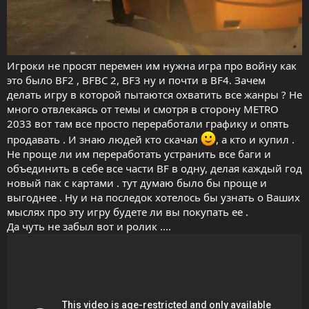
Игроки не просят перемен им нужна игра про войну как
это было BF2 , BFBC 2, BF3 ну и почти в BF4. Зачем
делать игру в которой пытаются охватить все жанры ? Не
много отвлекаясь от темы и смотря в сторону METRO
2033 вот там все просто переработали графику и опять
продавать . И знаю людей кто скачал
, а кто и купил .
Не проще ли им переработать устранить все баги и
объединить в себе все части BF в одну, делая каждый год
новый пак с картами . тут думаю было бы проще и
выгоднее . Ну и на последок хотелось бы узнать о Ваших
мыслях про эту игру будете ли вы покупать ее .
Да чуть не забыл вот и ролик ....