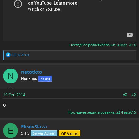
Последнее редактирование:
4 Мар 2016
Р
GRU64rus
е
а
к
netotkto
N
ц
Новичок
Юзер
и
и
:
19 Сен 2014
#2
0
Последнее редактирование:
22 Фев 2015
ElisovSlava
E
5FPS
Server Admin
ViP Gamer