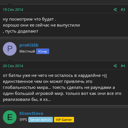
19 Сен 2014
#3
ну посмотрим что будет .
хорошо они ее сейчас не выпустили
, пусть доделают
proKiSSb
P
Местный
Юзер
20 Сен 2014
#4
от батлы уже не чего не осталось в хардалйне =((
единственное чем он может привлечь это
глобальностью мира... тоесть сделать не раундами а
один большой игровой мир. только вот как они все это
реализовали бы, я хз...
ElisovSlava
E
5FPS
Server Admin
ViP Gamer