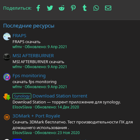
Facebook
Twitter
Reddit
Pinterest
Tumblr
WhatsApp
Электронна
Поделиться:
Последние ресурсы
FRAPS
FRAPS скачать
wfmv
Обновлено:
9 Апр 2021
MSI AFTERBURNER
MSI AFTERBURNER скачать
wfmv
Обновлено:
9 Апр 2021
Fps monitoring
скачать fps monitoring
wfmv
Обновлено:
9 Апр 2021
Download Station torrent
Synology
Download Station — торрент приложение для synology.
ElisovSlava
Обновлено:
14 Дек 2020
3DMark + Port Royale
Скачать 3DMark бесплатно. Тест производительности ПК для
домашнего использования .
ElisovSlava
Обновлено:
23 Ноя 2020