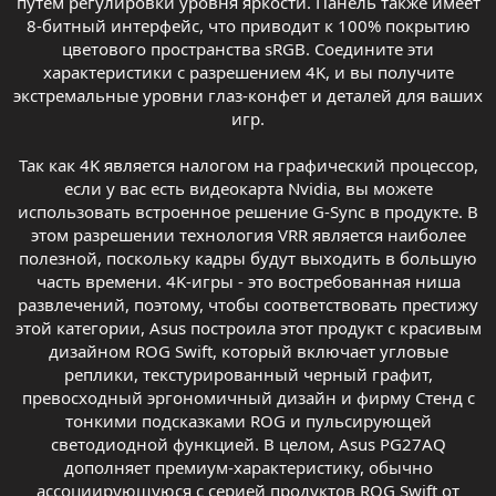
путем регулировки уровня яркости. Панель также имеет
8-битный интерфейс, что приводит к 100% покрытию
цветового пространства sRGB. Соедините эти
характеристики с разрешением 4K, и вы получите
экстремальные уровни глаз-конфет и деталей для ваших
игр.
Так как 4K является налогом на графический процессор,
если у вас есть видеокарта Nvidia, вы можете
использовать встроенное решение G-Sync в продукте. В
этом разрешении технология VRR является наиболее
полезной, поскольку кадры будут выходить в большую
часть времени. 4K-игры - это востребованная ниша
развлечений, поэтому, чтобы соответствовать престижу
этой категории, Asus построила этот продукт с красивым
дизайном ROG Swift, который включает угловые
реплики, текстурированный черный графит,
превосходный эргономичный дизайн и фирму Стенд с
тонкими подсказками ROG и пульсирующей
светодиодной функцией. В целом, Asus PG27AQ
дополняет премиум-характеристику, обычно
ассоциирующуюся с серией продуктов ROG Swift от