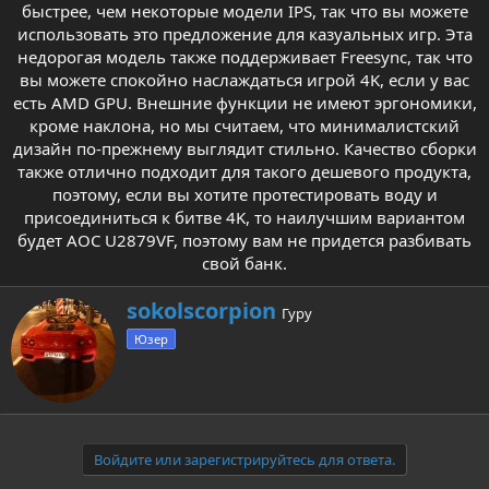
быстрее, чем некоторые модели IPS, так что вы можете
использовать это предложение для казуальных игр. Эта
недорогая модель также поддерживает Freesync, так что
вы можете спокойно наслаждаться игрой 4K, если у вас
есть AMD GPU. Внешние функции не имеют эргономики,
кроме наклона, но мы считаем, что минималистский
дизайн по-прежнему выглядит стильно. Качество сборки
также отлично подходит для такого дешевого продукта,
поэтому, если вы хотите протестировать воду и
присоединиться к битве 4K, то наилучшим вариантом
будет AOC U2879VF, поэтому вам не придется разбивать
свой банк.​
А
sokolscorpion
Гуру
в
Юзер
т
о
р
Войдите или зарегистрируйтесь для ответа.