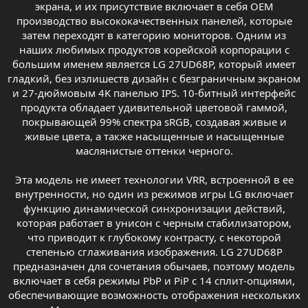
экрана, и их присутствие включает в себя OEM
производство высококачественных панелей, которые
затем переходят в категорию мониторов. Одним из
наших любимых продуктов корейской корпорации с
большим именем является LG 27UD68P, который имеет
гладкий, без излишеств дизайн с безграничным экраном
и 27-дюймовым 4K панелью IPS. 10-битный интерфейс
продукта обладает удивительной цветовой гаммой,
покрывающей 99% спектра sRGB, создавая живые и
живые цвета, а также насыщенные и насыщенные
маслянистые оттенки черного.
Эта модель не имеет технологии VRR, встроенной в ее
внутренности, но один из режимов игры LG включает
функцию динамической синхронизации действий,
которая работает в унисон с черным стабилизатором,
что приводит к глубокому контрасту, с некоторой
степенью сглаживания изображения. LG 27UD68P
предназначен для сочетания обычаев, поэтому модель
включает в себя режимы PbP и PiP с 14 сплит-опциями,
обеспечивающие возможность отображения нескольких