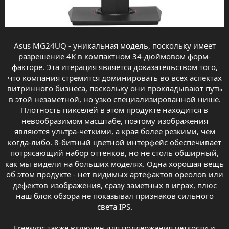
Asus MG24UQ - уникальная модель, поскольку имеет
разрешение 4K в компактном 34-дюймовом форм-
факторе. Эта итерация является доказательством того,
что компания стремится доминировать во всех аспектах
витринного бизнеса, поскольку они прокладывают путь
в этой незаметной, но узко специализированной нише.
Плотность пикселей в этом продукте находится в
невообразимом масштабе, поэтому изображения
являются ультра-четкими, а края более резкими, чем
когда-либо. 8-битный цветной интерфейс обеспечивает
потрясающий набор оттенков, но не столь обширный,
как мы видели на больших моделях. Одна хорошая вещь
об этом продукте - нет видимых артефактов ореолов или
дефектов изображения, сразу заметных в играх, плюс
наш блок обзора не показывал признаков сильного
света IPS.
Freesync также включен для поддержания четкости и