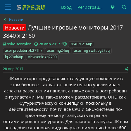
Вход
Регистрация
Новости
Лучшие игровые мониторы 2017
Новости
3840 x 2160
А
Д
Т
sokolscorpion
28 Апр 2017
3840 x 2160р
в
а
е
acer predator xb271hk
asus mg24uq
asus rog swift pg27aq
т
т
г
lg 27ud68p
viewsonic xg2700
о
а
и
р
н
28 Апр 2017
т
а
е
ч
4K мониторы представляют следующее поколение в
м
а
этом бизнесе, так как он значительно увеличивает
ы
л
аспекты разрешения панели, а также очень востребован
а
энтузиастами. Мы также можем рассматривать UHD как
футуристическую концепцию, поскольку в
действительности почти все CPU и GPU-системы по-
прежнему не могут запускать игры на
оптимизированном уровне. Для плавного запуска 4K вам
понадобится топовая видеокарта стоимостью более 600