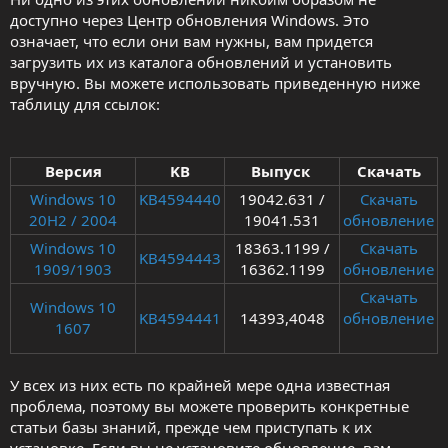
доступно через Центр обновления Windows. Это
означает, что если они вам нужны, вам придется
загрузить их из каталога обновлений и установить
вручную. Вы можете использовать приведенную ниже
таблицу для ссылок:
Версия
KB
Выпуск
Скачать
Windows 10
KB4594440
19042.631 /
Скачать
20H2 / 2004
19041.531​
обновление
Windows 10
18363.1199 /
Скачать
KB4594443
1909/1903
16362.1199​
обновление
Скачать
Windows 10
KB4594441
14393,4048​
обновление
1607
У всех из них есть по крайней мере одна известная
проблема, поэтому вы можете проверить конкретные
статьи базы знаний, прежде чем приступать к их