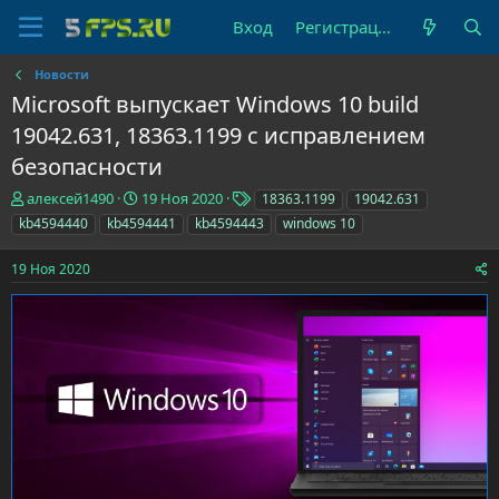
Вход
Регистрация
Новости
Microsoft выпускает Windows 10 build
19042.631, 18363.1199 с исправлением
безопасности
А
Д
Т
алексей1490
19 Ноя 2020
18363.1199
19042.631
в
а
е
kb4594440
kb4594441
kb4594443
windows 10
т
т
г
о
а
и
19 Ноя 2020
р
н
т
а
е
ч
м
а
ы
л
а