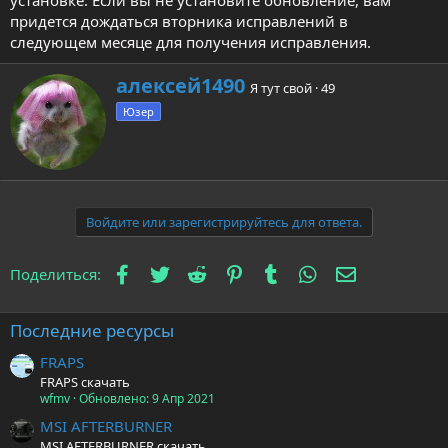
установке. Если вы не установите обновление, вам
придется дождаться вторника исправлений в
следующем месяце для получения исправления.
А
алексей1490
Я тут свой
·
49
в
Юзер
т
о
р
Войдите или зарегистрируйтесь для ответа.
Facebook
Twitter
Reddit
Pinterest
Tumblr
WhatsApp
Электронна
Поделиться:
Последние ресурсы
FRAPS
FRAPS скачать
wfmv
Обновлено:
9 Апр 2021
MSI AFTERBURNER
MSI AFTERBURNER скачать