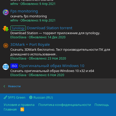
wfmv
Обновлено:
9 Апр 2021
Fps monitoring
скачать fps monitoring
wfmv
Обновлено:
9 Апр 2021
Download Station torrent
Synology
Download Station — торрент приложение для synology.
ElisovSlava
Обновлено:
14 Дек 2020
3DMark + Port Royale
Скачать 3DMark бесплатно. Тест производительности ПК для
домашнего использования .
ElisovSlava
Обновлено:
23 Ноя 2020
Оригинальный образ Windows 10
ISO
Скачать оригинальный образ Windows 10 x32 и x64
ElisovSlava
Обновлено:
6 Ноя 2020
Новости
5FPS Green
Russian (RU)
Условия и правила
Политика конфиденциальности
Помощь
Главная
R
S