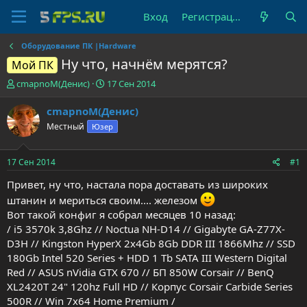
Вход
Регистрация
Оборудование ПК |Hardware
Ну что, начнём мерятся?
Мой ПК
А
Д
cmapnoM(Денис)
17 Сен 2014
в
а
т
т
cmapnoM(Денис)
о
а
Местный
Юзер
р
н
т
а
е
ч
17 Сен 2014
#1
м
а
ы
л
Привет, ну что, настала пора доставать из широких
а
штанин и мериться своим.... железом
Вот такой конфиг я собрал месяцев 10 назад:
/ i5 3570k 3,8Ghz // Noctua NH-D14 // Gigabyte GA-Z77X-
D3H // Kingston HyperX 2x4Gb 8Gb DDR III 1866Mhz // SSD
180Gb Intel 520 Series + HDD 1 Tb SATA III Western Digital
Red // ASUS nVidia GTX 670 // БП 850W Corsair // BenQ
XL2420T 24" 120hz Full HD // Корпус Corsair Carbide Series
500R // Win 7x64 Home Premium /