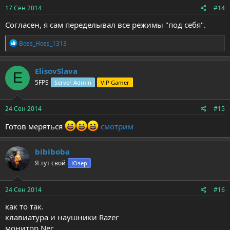
17 Сен 2014
#14
Согласен, я сам переделывал все режимы "под себя".
Р
Boss_Hoss_1313
е
а
к
ElisovSlava
E
ц
5FPS
Server Admin
ViP Gamer
и
и
:
24 Сен 2014
#15
Готов меряться
смотрим
bibiboba
Я тут свой
Юзер
24 Сен 2014
#16
как то так.
клавиатура и наушники Razer
монитор Nec