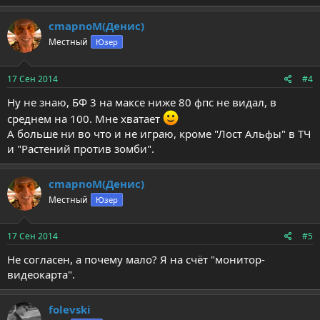
cmapnoM(Денис)
Местный
Юзер
17 Сен 2014
#4
Ну не знаю, БФ 3 на максе ниже 80 фпс не видал, в
среднем на 100. Мне хватает
А больше ни во что и не играю, кроме "Лост Альфы" в ТЧ
и "Растений против зомби".
cmapnoM(Денис)
Местный
Юзер
17 Сен 2014
#5
Не согласен, а почему мало? Я на счёт "монитор-
видеокарта".
folevski