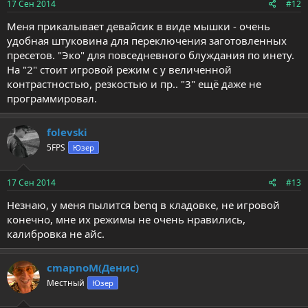
17 Сен 2014
#12
Меня прикалывает девайсик в виде мышки - очень
удобная штуковина для переключения заготовленных
пресетов. "Эко" для повседневного блуждания по инету.
На "2" стоит игровой режим с у величенной
контрастностью, резкостью и пр.. "3" ещё даже не
программировал.
folevski
5FPS
Юзер
17 Сен 2014
#13
Незнаю, у меня пылится benq в кладовке, не игровой
конечно, мне их режимы не очень нравились,
калибровка не айс.
cmapnoM(Денис)
Местный
Юзер