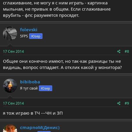
сглаживание, не могу я с ним играть - картинка
мыльная, не привык в общем. Если сглаживание
врубить - фпс разумеется просядет.
folevski
5FPS
Юзер
17 Сен 2014
#8
Общее они конечно имеют, но так-как разницы ты не
видишь, вопрос отпадает. А отклик какой у монитора?
bibiboba
Я тут свой
Юзер
17 Сен 2014
#9
я тож играю в ТЧ ---ЧН и ЗП
cmapnoM(Денис)