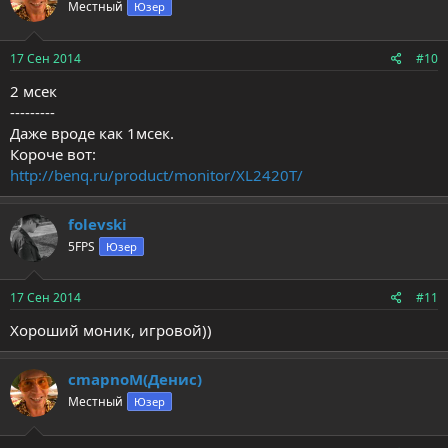
Местный
Юзер
17 Сен 2014
#10
2 мсек
---------
Даже вроде как 1мсек.
Короче вот:
http://benq.ru/product/monitor/XL2420T/
folevski
5FPS
Юзер
17 Сен 2014
#11
Хороший моник, игровой))
cmapnoM(Денис)
Местный
Юзер