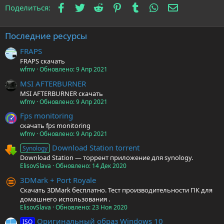
Facebook
Twitter
Reddit
Pinterest
Tumblr
WhatsApp
Электронна
Поделиться:
Последние ресурсы
FRAPS
FRAPS скачать
wfmv
Обновлено:
9 Апр 2021
MSI AFTERBURNER
MSI AFTERBURNER скачать
wfmv
Обновлено:
9 Апр 2021
Fps monitoring
скачать fps monitoring
wfmv
Обновлено:
9 Апр 2021
Download Station torrent
Synology
Download Station — торрент приложение для synology.
ElisovSlava
Обновлено:
14 Дек 2020
3DMark + Port Royale
Скачать 3DMark бесплатно. Тест производительности ПК для
домашнего использования .
ElisovSlava
Обновлено:
23 Ноя 2020
Оригинальный образ Windows 10
ISO