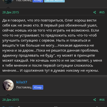
Постоялец
Юзер
Server Admin
и
и
:
28 Дек 2015
#65
Да я говорил, что это повториться, Олег хорош вести
себя как не знаю кто. В первый раз обиженный ушел,
сейчас ноешь из-за того что играть не возможно. Если
что-то не устраивает, то предложить хоть что-то чтоб
улучшить ситуацию с сервом. Ныть и плакаться и
вещать"я так больше не могу....Никакая админка не
нужна и за даром...Пока не решится данная проблема,
админку продлевать не буду", ну может в принципе
может каждый. Не хочешь никто и не заставляет, у меня
к тебе мнение и после первой ситуации сложилось
мнение... И одолжения тут я думаю никому не нужны.
kila37
Постоялец
Юзер
28 Дек 2015
#66