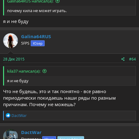
Galina64RUS написал(а):
почему кила не может играть.
я и не буду
Galina64RUS
5FPS
Юзер
28 Дек 2015
#64
kila37 написал(а):
я и не буду
Что не будешь, это и так понятно - все равно
периодически покидаешь наши ряды по разным
причинам. Почему не можешь?
Р
DactWar
е
а
к
DactWar
ц