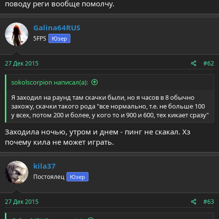
поводу реги вообще помолчу.
Galina64RUS
5FPS
Юзер
27 Дек 2015
#62
sokolscorpion написал(а):
Я заходил на раунд там скачки были, но я часов в 8 обычно
захожу, скачки такого рода "все нормально, т.е. не больше 100
у всех, потом 200 и более, у кого то и 900 и 600, тех кикает сразу"
Заходила ночью, утром и днем - пинг не скакал. Хз
почему кила не может играть.
kila37
Постоялец
Юзер
27 Дек 2015
#63