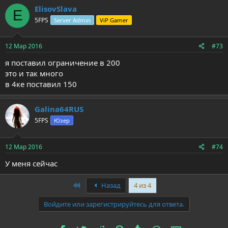
ElisovSlava
E
5FPS
Server Admin
ViP Gamer
12 Мар 2016
#73
я поставил ограничение в 200
это и так много
в 4ке поставил 150
Galina64RUS
5FPS
Юзер
12 Мар 2016
#74
У меня сейчас
First
Назад
4 из 4
Войдите или зарегистрируйтесь для ответа.