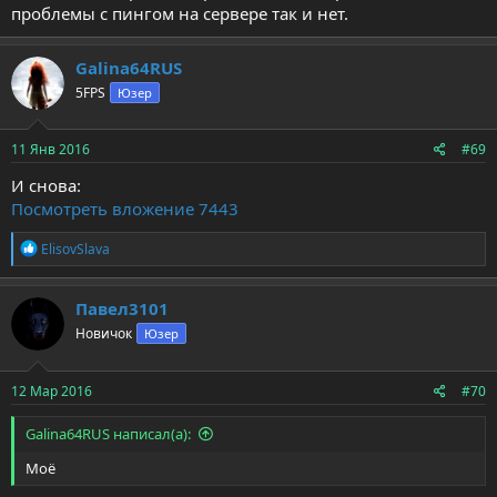
проблемы с пингом на сервере так и нет.
Galina64RUS
5FPS
Юзер
11 Янв 2016
#69
И снова:
Посмотреть вложение 7443
Р
ElisovSlava
е
а
к
Павел3101
ц
Новичок
Юзер
и
и
:
12 Мар 2016
#70
Galina64RUS написал(а):
Моё