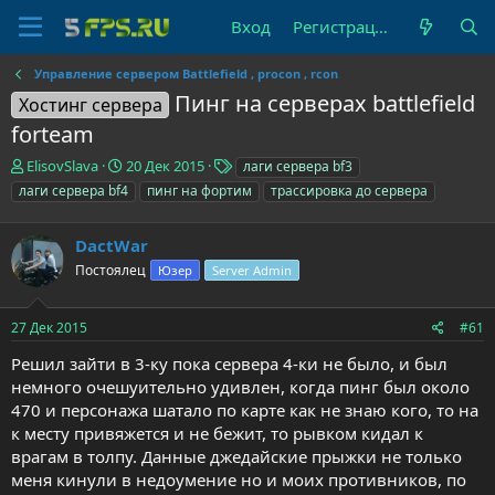
Вход
Регистрация
Управление сервером Battlefield , procon , rcon
Пинг на серверах battlefield
Хостинг сервера
forteam
А
Д
Т
ElisovSlava
20 Дек 2015
лаги сервера bf3
в
а
е
лаги сервера bf4
пинг на фортим
трассировка до сервера
т
т
г
о
а
и
р
DactWar
н
т
а
Постоялец
Юзер
Server Admin
е
ч
м
а
ы
л
27 Дек 2015
#61
а
Решил зайти в 3-ку пока сервера 4-ки не было, и был
немного очешуительно удивлен, когда пинг был около
470 и персонажа шатало по карте как не знаю кого, то на
к месту привяжется и не бежит, то рывком кидал к
врагам в толпу. Данные джедайские прыжки не только
меня кинули в недоумение но и моих противников, по