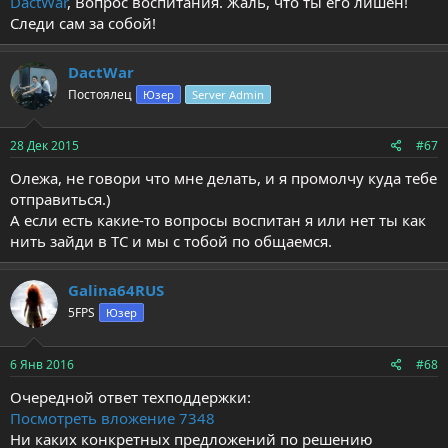
DactWar
, Вопрос воспитания. Жаль, что ты его лишен!
Следи сам за собой!
DactWar
Постоялец
Юзер
Server Admin
28 Дек 2015
#67
Олежа, не говори что мне делать, и я промолчу куда тебе
отправиться.)
А если есть какие-то вопросы воспитан я или нет ты как
нить зайди в ТС и мы с тобой по общаемся.
Galina64RUS
5FPS
Юзер
6 Янв 2016
#68
Очередной ответ техподдержки:
Посмотреть вложение 7348
Ни каких конкретных предложений по решению