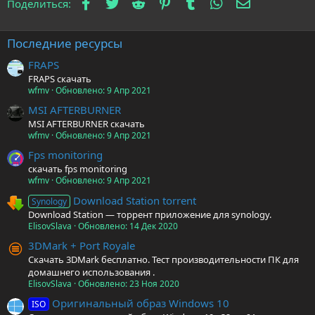
Facebook
Twitter
Reddit
Pinterest
Tumblr
WhatsApp
Электронна
Поделиться:
Последние ресурсы
FRAPS
FRAPS скачать
wfmv
Обновлено:
9 Апр 2021
MSI AFTERBURNER
MSI AFTERBURNER скачать
wfmv
Обновлено:
9 Апр 2021
Fps monitoring
скачать fps monitoring
wfmv
Обновлено:
9 Апр 2021
Download Station torrent
Synology
Download Station — торрент приложение для synology.
ElisovSlava
Обновлено:
14 Дек 2020
3DMark + Port Royale
Скачать 3DMark бесплатно. Тест производительности ПК для
домашнего использования .
ElisovSlava
Обновлено:
23 Ноя 2020
Оригинальный образ Windows 10
ISO