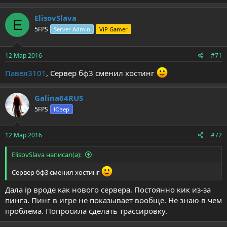
ElisovSlava
E
5FPS
Server Admin
ViP Gamer
12 Мар 2016
#71
Павел3101
, Сервер бф3 сменил хостинг
Galina64RUS
5FPS
Юзер
12 Мар 2016
#72
ElisovSlava написал(а):
Сервер бф3 сменил хостинг
Дала ip вроде как нового сервера. Постоянно кик из-за
пинга. Пинг в игре не показывает вообще. Не знаю в чем
проблема. Попросила сделать трассировку.